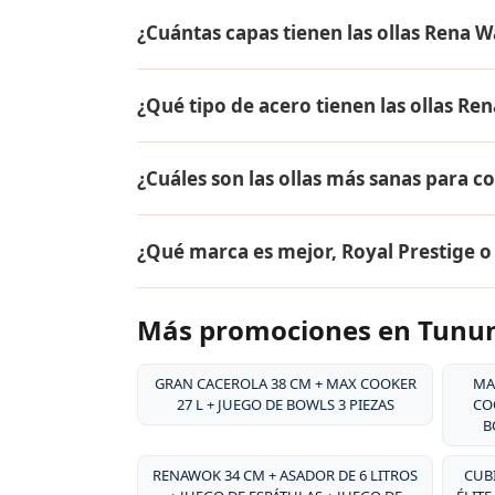
El precio de AQUA ✓ NANO CTU-500 + SA
¿Cuántas capas tienen las ollas Rena W
el mismo en todo Colombia. Contáctame po
Tununguá.
Las ollas Rena Ware tienen 5 capas (tecnol
¿Qué tipo de acero tienen las ollas Re
18/10, dos capas de aleación de aluminio pa
aluminio puro. Este diseño permite cocina
Las ollas Rena Ware están fabricadas en ac
alimentos.
¿Cuáles son las ollas más sanas para c
tipo de acero es resistente a la corrosión, 
y es extremadamente duradero. Por eso tie
Las ollas más sanas para cocinar son las 
¿Qué marca es mejor, Royal Prestige 
liberan sustancias tóxicas, no reaccionan c
grasa, conservando hasta el 98% de los nut
Ambas son marcas premium de utensilios d
Más promociones en Tunu
desde 1941, su acero inoxidable quirúrgico
patentado, y su garantía de por vida. Rena
la durabilidad excepcional de sus producto
GRAN CACEROLA 38 CM + MAX COOKER
MA
27 L + JUEGO DE BOWLS 3 PIEZAS
COO
B
RENAWOK 34 CM + ASADOR DE 6 LITROS
CUBI