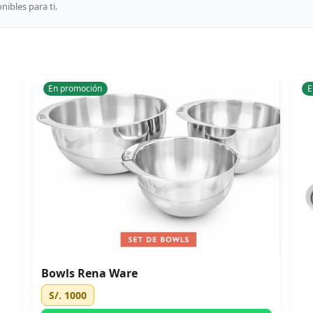
ibles para ti.
En promoción
E
Bowls Rena Ware
S/. 1000