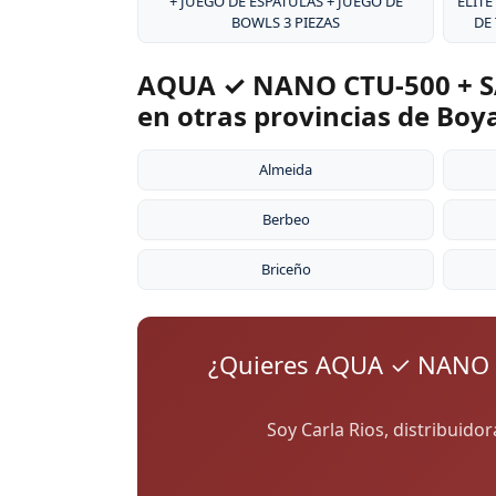
+ JUEGO DE ESPÁTULAS + JUEGO DE
ÉLITE
BOWLS 3 PIEZAS
DE
AQUA ✓ NANO CTU-500 + S
en otras provincias de Boy
Almeida
Berbeo
Briceño
¿Quieres AQUA ✓ NANO 
Soy Carla Rios, distribuido