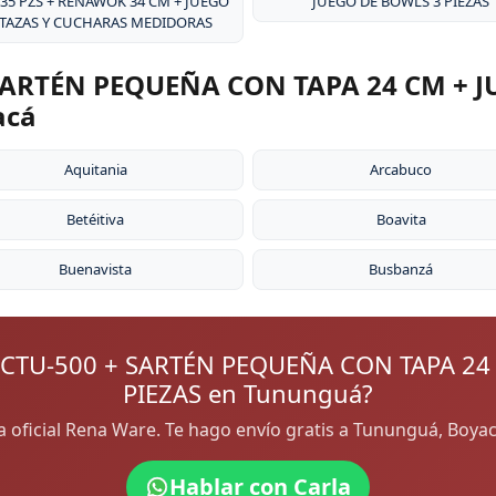
 35 PZS + RENAWOK 34 CM + JUEGO
JUEGO DE BOWLS 3 PIEZAS
 TAZAS Y CUCHARAS MEDIDORAS
ARTÉN PEQUEÑA CON TAPA 24 CM + J
acá
Aquitania
Arcabuco
Betéitiva
Boavita
Buenavista
Busbanzá
CTU-500 + SARTÉN PEQUEÑA CON TAPA 24
PIEZAS en Tununguá?
ra oficial Rena Ware. Te hago envío gratis a Tununguá, Boy
Hablar con Carla