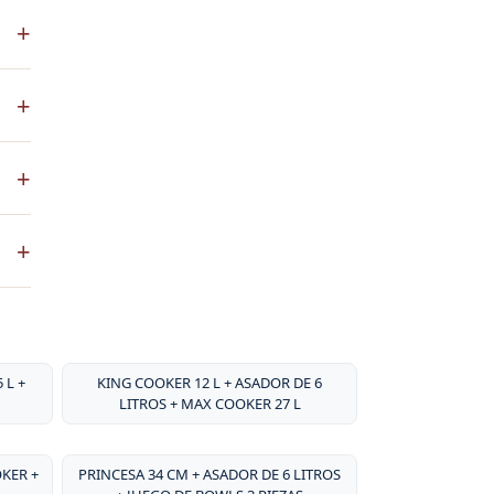
S es
+
 a
co
+
ste
+
ntos
. No
+
sa
por
 L +
KING COOKER 12 L + ASADOR DE 6
LITROS + MAX COOKER 27 L
OKER +
PRINCESA 34 CM + ASADOR DE 6 LITROS