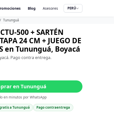
romociones
Blog
Asesores
PERÚ
Tununguá
CTU-500 + SARTÉN
APA 24 CM + JUEGO DE
S en Tununguá, Boyacá
yacá. Pago contra entrega.
prar en Tununguá
do en minutos por WhatsApp
 gratis a Tununguá
Pago contraentrega