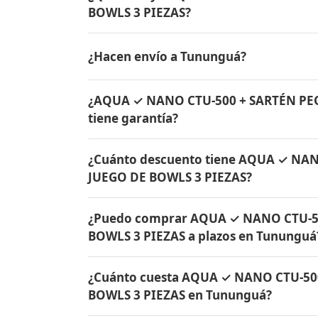
BOWLS 3 PIEZAS?
AQUA ✓ NANO CTU-500 + SARTÉN PEQUEÑA C
¿Hacen envío a Tununguá?
de agua Rena Ware + Bowls Rena Ware + Sa
originales Rena Ware con garantía de por v
Sí, hacemos envío gratis de AQUA ✓ NA
¿AQUA ✓ NANO CTU-500 + SARTÉN PE
BOWLS 3 PIEZAS a Tununguá, Boyacá y a to
tiene garantía?
Sí, todos los productos incluidos en A
¿Cuánto descuento tiene AQUA ✓ NA
JUEGO DE BOWLS 3 PIEZAS tienen garantía 
JUEGO DE BOWLS 3 PIEZAS?
originales Rena Ware fabricados en acero i
AQUA ✓ NANO CTU-500 + SARTÉN PEQUEÑA 
¿Puedo comprar AQUA ✓ NANO CTU-5
de descuento. Contáctame por WhatsApp pa
BOWLS 3 PIEZAS a plazos en Tununguá
Colombia.
Sí, puedes adquirir AQUA ✓ NANO CTU-5
¿Cuánto cuesta AQUA ✓ NANO CTU-50
PIEZAS con solo el 10% de inicial y pagar 
BOWLS 3 PIEZAS en Tununguá?
y todo Colombia.