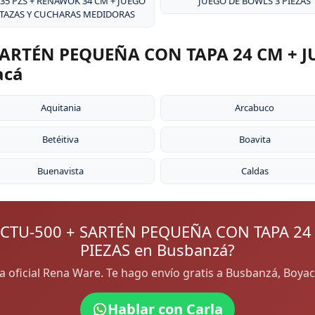
 35 PZS + RENAWOK 34 CM + JUEGO
JUEGO DE BOWLS 3 PIEZAS
 TAZAS Y CUCHARAS MEDIDORAS
ARTÉN PEQUEÑA CON TAPA 24 CM + J
acá
Aquitania
Arcabuco
Betéitiva
Boavita
Buenavista
Caldas
CTU-500 + SARTÉN PEQUEÑA CON TAPA 24
PIEZAS en Busbanzá?
ra oficial Rena Ware. Te hago envío gratis a Busbanzá, Boy
Hablar con Carla