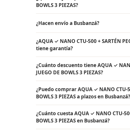
BOWLS 3 PIEZAS?
AQUA ✓ NANO CTU-500 + SARTÉN PEQUEÑA C
¿Hacen envío a Busbanzá?
de agua Rena Ware + Bowls Rena Ware + Sa
originales Rena Ware con garantía de por v
Sí, hacemos envío gratis de AQUA ✓ NA
¿AQUA ✓ NANO CTU-500 + SARTÉN PE
BOWLS 3 PIEZAS a Busbanzá, Boyacá y a to
tiene garantía?
Sí, todos los productos incluidos en A
¿Cuánto descuento tiene AQUA ✓ NA
JUEGO DE BOWLS 3 PIEZAS tienen garantía 
JUEGO DE BOWLS 3 PIEZAS?
originales Rena Ware fabricados en acero i
AQUA ✓ NANO CTU-500 + SARTÉN PEQUEÑA 
¿Puedo comprar AQUA ✓ NANO CTU-5
de descuento. Contáctame por WhatsApp pa
BOWLS 3 PIEZAS a plazos en Busbanzá
Colombia.
Sí, puedes adquirir AQUA ✓ NANO CTU-5
¿Cuánto cuesta AQUA ✓ NANO CTU-50
PIEZAS con solo el 10% de inicial y pagar 
BOWLS 3 PIEZAS en Busbanzá?
y todo Colombia.