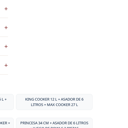
S es
+
 a
co
+
ste
+
ntos
. No
+
sa
por
 L +
KING COOKER 12 L + ASADOR DE 6
LITROS + MAX COOKER 27 L
OKER +
PRINCESA 34 CM + ASADOR DE 6 LITROS