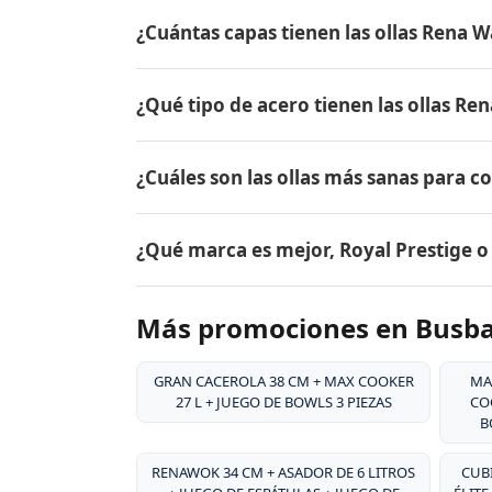
El precio de AQUA ✓ NANO CTU-500 + SA
¿Cuántas capas tienen las ollas Rena W
el mismo en todo Colombia. Contáctame po
Busbanzá.
Las ollas Rena Ware tienen 5 capas (tecnol
¿Qué tipo de acero tienen las ollas Re
18/10, dos capas de aleación de aluminio pa
aluminio puro. Este diseño permite cocina
Las ollas Rena Ware están fabricadas en ac
alimentos.
¿Cuáles son las ollas más sanas para c
tipo de acero es resistente a la corrosión, 
y es extremadamente duradero. Por eso tie
Las ollas más sanas para cocinar son las 
¿Qué marca es mejor, Royal Prestige 
liberan sustancias tóxicas, no reaccionan c
grasa, conservando hasta el 98% de los nut
Ambas son marcas premium de utensilios d
Más promociones en Busb
desde 1941, su acero inoxidable quirúrgico
patentado, y su garantía de por vida. Rena
la durabilidad excepcional de sus producto
GRAN CACEROLA 38 CM + MAX COOKER
MA
27 L + JUEGO DE BOWLS 3 PIEZAS
COO
B
RENAWOK 34 CM + ASADOR DE 6 LITROS
CUBI