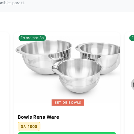
ibles para ti.
En promoción
E
Bowls Rena Ware
S/. 1000