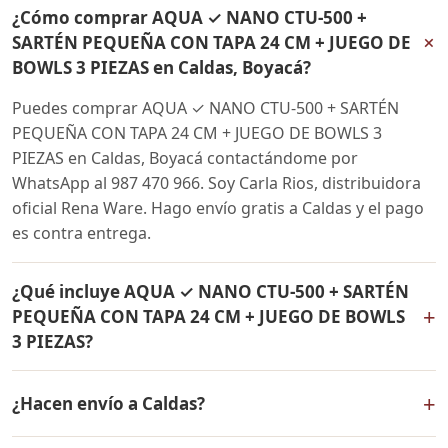
¿Cómo comprar AQUA ✓ NANO CTU-500 +
+
SARTÉN PEQUEÑA CON TAPA 24 CM + JUEGO DE
BOWLS 3 PIEZAS en Caldas, Boyacá?
Puedes comprar AQUA ✓ NANO CTU-500 + SARTÉN
PEQUEÑA CON TAPA 24 CM + JUEGO DE BOWLS 3
PIEZAS en Caldas, Boyacá contactándome por
WhatsApp al 987 470 966. Soy Carla Rios, distribuidora
oficial Rena Ware. Hago envío gratis a Caldas y el pago
es contra entrega.
¿Qué incluye AQUA ✓ NANO CTU-500 + SARTÉN
+
PEQUEÑA CON TAPA 24 CM + JUEGO DE BOWLS
3 PIEZAS?
AQUA ✓ NANO CTU-500 + SARTÉN PEQUEÑA CON TAPA
+
¿Hacen envío a Caldas?
24 CM + JUEGO DE BOWLS 3 PIEZAS incluye: Filtro de
agua Rena Ware + Bowls Rena Ware + Sartén con tapa