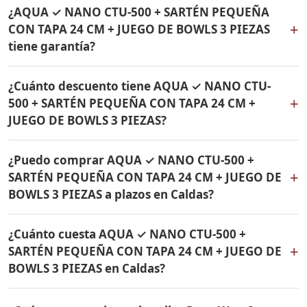
Sí, hacemos envío gratis de AQUA ✓ NANO CTU-500 +
de 24 cm Rena Ware. Todos los productos son
¿AQUA ✓ NANO CTU-500 + SARTÉN PEQUEÑA
SARTÉN PEQUEÑA CON TAPA 24 CM + JUEGO DE BOWLS
originales Rena Ware con garantía de por vida.
+
CON TAPA 24 CM + JUEGO DE BOWLS 3 PIEZAS
3 PIEZAS a Caldas, Boyacá y a todo Colombia. El pago es
tiene garantía?
contra entrega.
Sí, todos los productos incluidos en AQUA ✓ NANO
¿Cuánto descuento tiene AQUA ✓ NANO CTU-
CTU-500 + SARTÉN PEQUEÑA CON TAPA 24 CM + JUEGO
+
500 + SARTÉN PEQUEÑA CON TAPA 24 CM +
DE BOWLS 3 PIEZAS tienen garantía de por vida contra
JUEGO DE BOWLS 3 PIEZAS?
defectos de fabricación. Son productos originales Rena
Ware fabricados en acero inoxidable quirúrgico 18/10.
AQUA ✓ NANO CTU-500 + SARTÉN PEQUEÑA CON TAPA
¿Puedo comprar AQUA ✓ NANO CTU-500 +
24 CM + JUEGO DE BOWLS 3 PIEZAS tiene un 38% de
+
SARTÉN PEQUEÑA CON TAPA 24 CM + JUEGO DE
descuento. Contáctame por WhatsApp para conocer el
BOWLS 3 PIEZAS a plazos en Caldas?
precio actual. Aplica para Caldas y todo Colombia.
Sí, puedes adquirir AQUA ✓ NANO CTU-500 + SARTÉN
¿Cuánto cuesta AQUA ✓ NANO CTU-500 +
PEQUEÑA CON TAPA 24 CM + JUEGO DE BOWLS 3
+
SARTÉN PEQUEÑA CON TAPA 24 CM + JUEGO DE
PIEZAS con solo el 10% de inicial y pagar en cuotas
BOWLS 3 PIEZAS en Caldas?
mensuales de 12, 18 o 24 meses. Aplica para Caldas y
todo Colombia.
El precio de AQUA ✓ NANO CTU-500 + SARTÉN