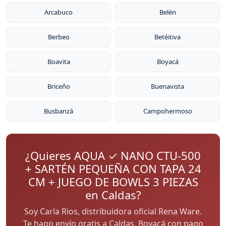
Arcabuco
Belén
Berbeo
Betéitiva
Boavita
Boyacá
Briceño
Buenavista
Busbanzá
Campohermoso
¿Quieres AQUA ✓ NANO CTU-500
+ SARTÉN PEQUEÑA CON TAPA 24
CM + JUEGO DE BOWLS 3 PIEZAS
en Caldas?
Soy Carla Rios, distribuidora oficial Rena Ware.
Te hago envío gratis a Caldas, Boyacá con pago