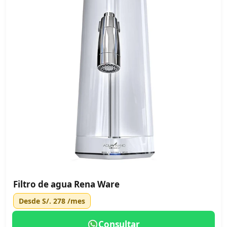
Filtro de agua Rena Ware
Desde
S/. 278
/mes
Consultar