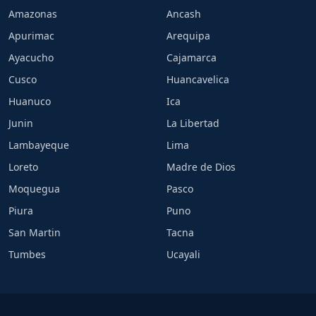
Amazonas
Ancash
Apurimac
Arequipa
Ayacucho
Cajamarca
Cusco
Huancavelica
Huanuco
Ica
Junin
La Libertad
Lambayeque
Lima
Loreto
Madre de Dios
Moquegua
Pasco
Piura
Puno
San Martin
Tacna
Tumbes
Ucayali