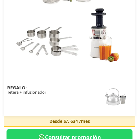
REGALO:
Tetera + infusionador
Desde
S/. 634
/mes
Consultar promoción