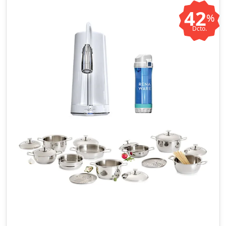
42
%
Dcto.