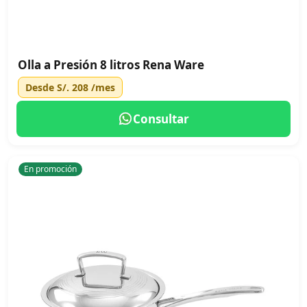
Olla a Presión 8 litros Rena Ware
Desde
S/. 208
/mes
Consultar
En promoción