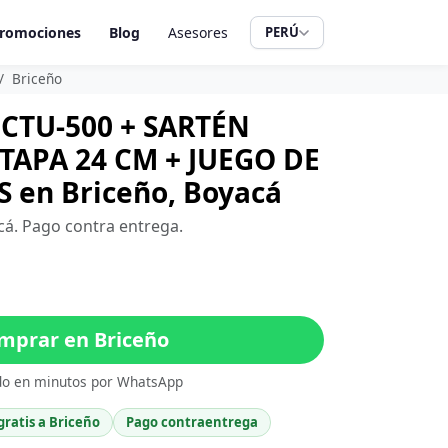
romociones
Blog
Asesores
PERÚ
Briceño
CTU-500 + SARTÉN
APA 24 CM + JUEGO DE
 en Briceño, Boyacá
acá. Pago contra entrega.
prar en Briceño
do en minutos por WhatsApp
gratis a Briceño
Pago contraentrega