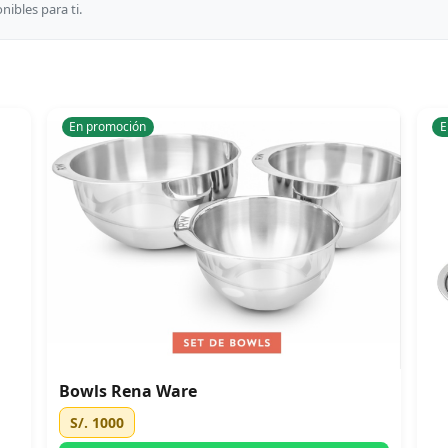
ibles para ti.
En promoción
E
Bowls Rena Ware
S/. 1000