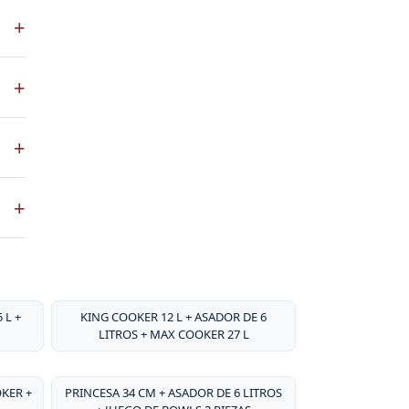
S es
+
 a
co
+
ste
+
ntos
. No
+
sa
por
 L +
KING COOKER 12 L + ASADOR DE 6
LITROS + MAX COOKER 27 L
OKER +
PRINCESA 34 CM + ASADOR DE 6 LITROS