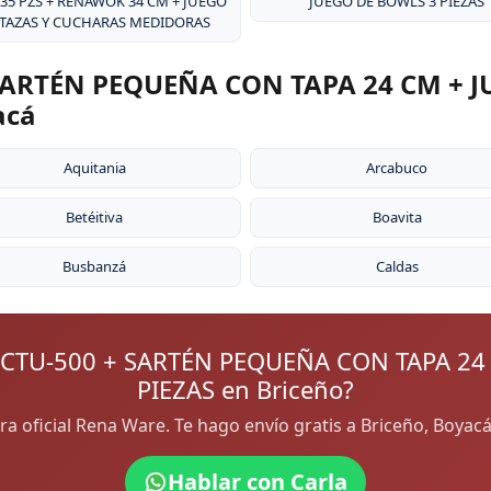
 35 PZS + RENAWOK 34 CM + JUEGO
JUEGO DE BOWLS 3 PIEZAS
 TAZAS Y CUCHARAS MEDIDORAS
ARTÉN PEQUEÑA CON TAPA 24 CM + J
acá
Aquitania
Arcabuco
Betéitiva
Boavita
Busbanzá
Caldas
CTU-500 + SARTÉN PEQUEÑA CON TAPA 24
PIEZAS en Briceño?
ora oficial Rena Ware. Te hago envío gratis a Briceño, Boya
Hablar con Carla