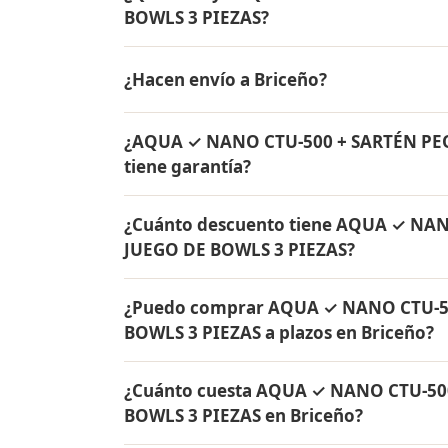
BOWLS 3 PIEZAS?
AQUA ✓ NANO CTU-500 + SARTÉN PEQUEÑA C
¿Hacen envío a Briceño?
de agua Rena Ware + Bowls Rena Ware + Sa
originales Rena Ware con garantía de por v
Sí, hacemos envío gratis de AQUA ✓ NA
¿AQUA ✓ NANO CTU-500 + SARTÉN PE
BOWLS 3 PIEZAS a Briceño, Boyacá y a todo
tiene garantía?
Sí, todos los productos incluidos en A
¿Cuánto descuento tiene AQUA ✓ NA
JUEGO DE BOWLS 3 PIEZAS tienen garantía 
JUEGO DE BOWLS 3 PIEZAS?
originales Rena Ware fabricados en acero i
AQUA ✓ NANO CTU-500 + SARTÉN PEQUEÑA 
¿Puedo comprar AQUA ✓ NANO CTU-5
de descuento. Contáctame por WhatsApp par
BOWLS 3 PIEZAS a plazos en Briceño?
Colombia.
Sí, puedes adquirir AQUA ✓ NANO CTU-5
¿Cuánto cuesta AQUA ✓ NANO CTU-50
PIEZAS con solo el 10% de inicial y pagar 
BOWLS 3 PIEZAS en Briceño?
todo Colombia.