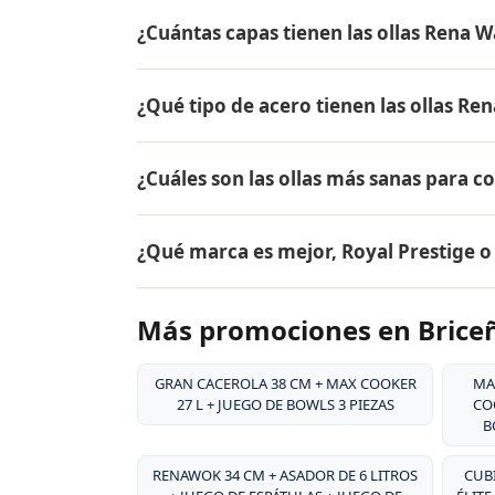
El precio de AQUA ✓ NANO CTU-500 + SA
¿Cuántas capas tienen las ollas Rena W
el mismo en todo Colombia. Contáctame po
Briceño.
Las ollas Rena Ware tienen 5 capas (tecnol
¿Qué tipo de acero tienen las ollas Re
18/10, dos capas de aleación de aluminio pa
aluminio puro. Este diseño permite cocina
Las ollas Rena Ware están fabricadas en ac
alimentos.
¿Cuáles son las ollas más sanas para c
tipo de acero es resistente a la corrosión, 
y es extremadamente duradero. Por eso tie
Las ollas más sanas para cocinar son las 
¿Qué marca es mejor, Royal Prestige 
liberan sustancias tóxicas, no reaccionan c
grasa, conservando hasta el 98% de los nut
Ambas son marcas premium de utensilios d
Más promociones en Brice
desde 1941, su acero inoxidable quirúrgico
patentado, y su garantía de por vida. Rena
la durabilidad excepcional de sus producto
GRAN CACEROLA 38 CM + MAX COOKER
MA
27 L + JUEGO DE BOWLS 3 PIEZAS
COO
B
RENAWOK 34 CM + ASADOR DE 6 LITROS
CUBI