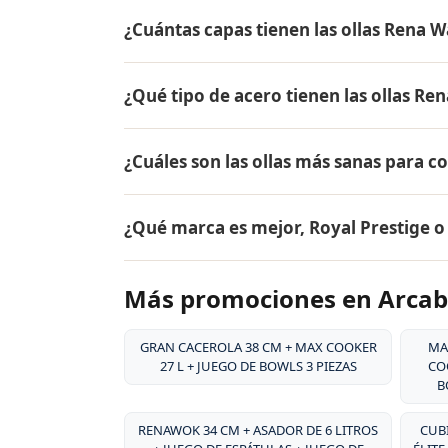
El precio de AQUA ✓ NANO CTU-500 + SA
¿Cuántas capas tienen las ollas Rena W
el mismo en todo Colombia. Contáctame po
Arcabuco.
Las ollas Rena Ware tienen 5 capas (tecnol
¿Qué tipo de acero tienen las ollas Re
18/10, dos capas de aleación de aluminio pa
aluminio puro. Este diseño permite cocina
Las ollas Rena Ware están fabricadas en ac
alimentos.
¿Cuáles son las ollas más sanas para c
tipo de acero es resistente a la corrosión, 
y es extremadamente duradero. Por eso tie
Las ollas más sanas para cocinar son las 
¿Qué marca es mejor, Royal Prestige 
liberan sustancias tóxicas, no reaccionan c
grasa, conservando hasta el 98% de los nut
Ambas son marcas premium de utensilios d
Más promociones en Arca
desde 1941, su acero inoxidable quirúrgico
patentado, y su garantía de por vida. Rena
la durabilidad excepcional de sus producto
GRAN CACEROLA 38 CM + MAX COOKER
MA
27 L + JUEGO DE BOWLS 3 PIEZAS
COO
B
RENAWOK 34 CM + ASADOR DE 6 LITROS
CUBI