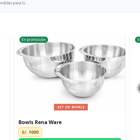
ibles para ti.
En promoción
E
Bowls Rena Ware
S/. 1000