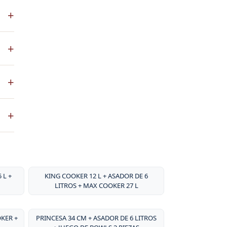
S es
+
 a
co
+
ste
+
ntos
. No
+
sa
por
 L +
KING COOKER 12 L + ASADOR DE 6
LITROS + MAX COOKER 27 L
OKER +
PRINCESA 34 CM + ASADOR DE 6 LITROS