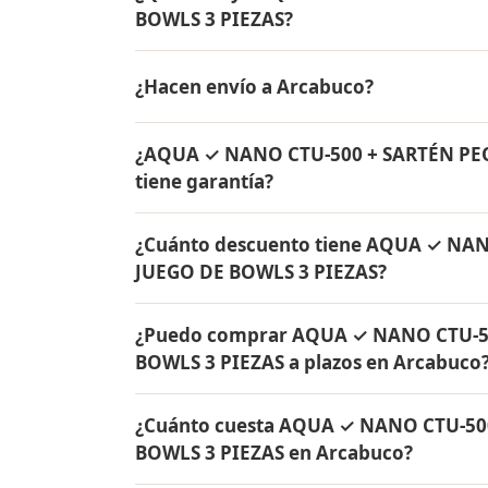
BOWLS 3 PIEZAS?
AQUA ✓ NANO CTU-500 + SARTÉN PEQUEÑA C
¿Hacen envío a Arcabuco?
de agua Rena Ware + Bowls Rena Ware + Sa
originales Rena Ware con garantía de por v
Sí, hacemos envío gratis de AQUA ✓ NA
¿AQUA ✓ NANO CTU-500 + SARTÉN PE
BOWLS 3 PIEZAS a Arcabuco, Boyacá y a tod
tiene garantía?
Sí, todos los productos incluidos en A
¿Cuánto descuento tiene AQUA ✓ NA
JUEGO DE BOWLS 3 PIEZAS tienen garantía 
JUEGO DE BOWLS 3 PIEZAS?
originales Rena Ware fabricados en acero i
AQUA ✓ NANO CTU-500 + SARTÉN PEQUEÑA 
¿Puedo comprar AQUA ✓ NANO CTU-5
de descuento. Contáctame por WhatsApp pa
BOWLS 3 PIEZAS a plazos en Arcabuco
Colombia.
Sí, puedes adquirir AQUA ✓ NANO CTU-5
¿Cuánto cuesta AQUA ✓ NANO CTU-50
PIEZAS con solo el 10% de inicial y pagar 
BOWLS 3 PIEZAS en Arcabuco?
y todo Colombia.