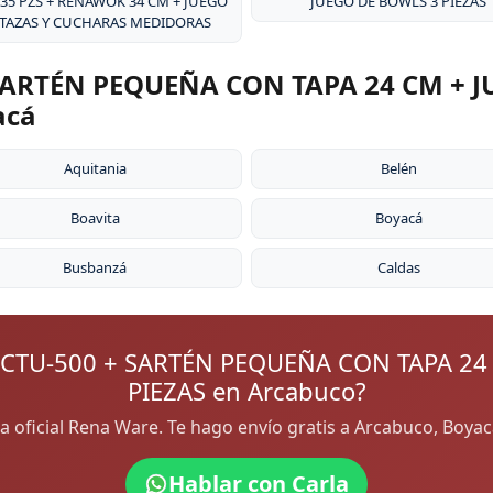
 35 PZS + RENAWOK 34 CM + JUEGO
JUEGO DE BOWLS 3 PIEZAS
 TAZAS Y CUCHARAS MEDIDORAS
ARTÉN PEQUEÑA CON TAPA 24 CM + J
acá
Aquitania
Belén
Boavita
Boyacá
Busbanzá
Caldas
CTU-500 + SARTÉN PEQUEÑA CON TAPA 24
PIEZAS en Arcabuco?
ora oficial Rena Ware. Te hago envío gratis a Arcabuco, Boya
Hablar con Carla