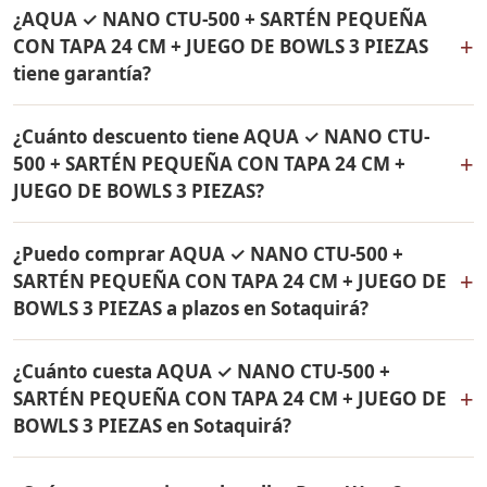
Sí, hacemos envío gratis de AQUA ✓ NANO CTU-500 +
de 24 cm Rena Ware. Todos los productos son
¿AQUA ✓ NANO CTU-500 + SARTÉN PEQUEÑA
SARTÉN PEQUEÑA CON TAPA 24 CM + JUEGO DE BOWLS
originales Rena Ware con garantía de por vida.
+
CON TAPA 24 CM + JUEGO DE BOWLS 3 PIEZAS
3 PIEZAS a Sotaquirá, Boyacá y a todo Colombia. El pago
tiene garantía?
es contra entrega.
Sí, todos los productos incluidos en AQUA ✓ NANO
¿Cuánto descuento tiene AQUA ✓ NANO CTU-
CTU-500 + SARTÉN PEQUEÑA CON TAPA 24 CM + JUEGO
+
500 + SARTÉN PEQUEÑA CON TAPA 24 CM +
DE BOWLS 3 PIEZAS tienen garantía de por vida contra
JUEGO DE BOWLS 3 PIEZAS?
defectos de fabricación. Son productos originales Rena
Ware fabricados en acero inoxidable quirúrgico 18/10.
AQUA ✓ NANO CTU-500 + SARTÉN PEQUEÑA CON TAPA
¿Puedo comprar AQUA ✓ NANO CTU-500 +
24 CM + JUEGO DE BOWLS 3 PIEZAS tiene un 38% de
+
SARTÉN PEQUEÑA CON TAPA 24 CM + JUEGO DE
descuento. Contáctame por WhatsApp para conocer el
BOWLS 3 PIEZAS a plazos en Sotaquirá?
precio actual. Aplica para Sotaquirá y todo Colombia.
Sí, puedes adquirir AQUA ✓ NANO CTU-500 + SARTÉN
¿Cuánto cuesta AQUA ✓ NANO CTU-500 +
PEQUEÑA CON TAPA 24 CM + JUEGO DE BOWLS 3
+
SARTÉN PEQUEÑA CON TAPA 24 CM + JUEGO DE
PIEZAS con solo el 10% de inicial y pagar en cuotas
BOWLS 3 PIEZAS en Sotaquirá?
mensuales de 12, 18 o 24 meses. Aplica para Sotaquirá y
todo Colombia.
El precio de AQUA ✓ NANO CTU-500 + SARTÉN