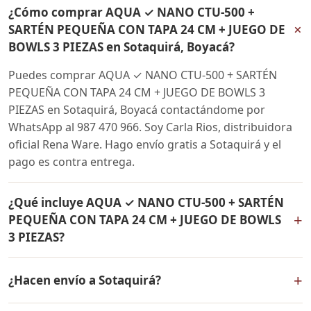
¿Cómo comprar AQUA ✓ NANO CTU-500 +
+
SARTÉN PEQUEÑA CON TAPA 24 CM + JUEGO DE
BOWLS 3 PIEZAS en Sotaquirá, Boyacá?
Puedes comprar AQUA ✓ NANO CTU-500 + SARTÉN
PEQUEÑA CON TAPA 24 CM + JUEGO DE BOWLS 3
PIEZAS en Sotaquirá, Boyacá contactándome por
WhatsApp al 987 470 966. Soy Carla Rios, distribuidora
oficial Rena Ware. Hago envío gratis a Sotaquirá y el
pago es contra entrega.
¿Qué incluye AQUA ✓ NANO CTU-500 + SARTÉN
+
PEQUEÑA CON TAPA 24 CM + JUEGO DE BOWLS
3 PIEZAS?
AQUA ✓ NANO CTU-500 + SARTÉN PEQUEÑA CON TAPA
+
¿Hacen envío a Sotaquirá?
24 CM + JUEGO DE BOWLS 3 PIEZAS incluye: Filtro de
agua Rena Ware + Bowls Rena Ware + Sartén con tapa