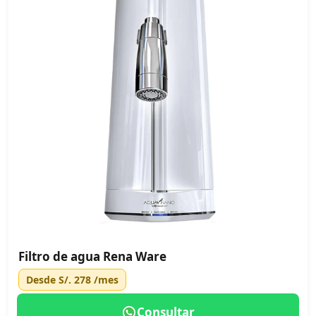
Filtro de agua Rena Ware
Desde
S/. 278
/mes
Consultar