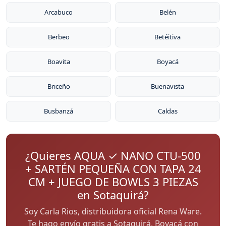
Arcabuco
Belén
Berbeo
Betéitiva
Boavita
Boyacá
Briceño
Buenavista
Busbanzá
Caldas
¿Quieres AQUA ✓ NANO CTU-500
+ SARTÉN PEQUEÑA CON TAPA 24
CM + JUEGO DE BOWLS 3 PIEZAS
en Sotaquirá?
Soy Carla Rios, distribuidora oficial Rena Ware.
Te hago envío gratis a Sotaquirá, Boyacá con