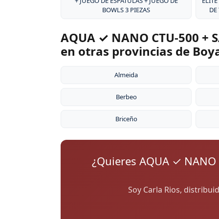
+ JUEGO DE ESPÁTULAS + JUEGO DE
ÉLITE
BOWLS 3 PIEZAS
DE
AQUA ✓ NANO CTU-500 + S
en otras provincias de Boy
Almeida
Berbeo
Briceño
¿Quieres AQUA ✓ NANO 
Soy Carla Rios, distribu