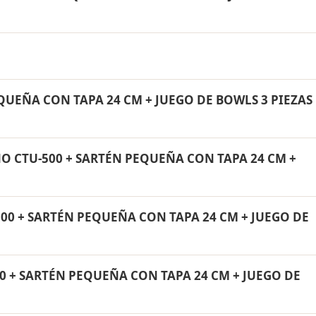
ON TAPA 24 CM + JUEGO DE BOWLS 3 PIEZAS incluye: Fil
rtén con tapa de 24 cm Rena Ware. Todos los productos s
ida.
NO CTU-500 + SARTÉN PEQUEÑA CON TAPA 24 CM + JUEGO DE
QUEÑA CON TAPA 24 CM + JUEGO DE BOWLS 3 PIEZAS
lombia. El pago es contra entrega.
QUA ✓ NANO CTU-500 + SARTÉN PEQUEÑA CON TAPA 24 CM +
NO CTU-500 + SARTÉN PEQUEÑA CON TAPA 24 CM +
de por vida contra defectos de fabricación. Son productos
noxidable quirúrgico 18/10.
CON TAPA 24 CM + JUEGO DE BOWLS 3 PIEZAS tiene un 3
00 + SARTÉN PEQUEÑA CON TAPA 24 CM + JUEGO DE
a conocer el precio actual. Aplica para Páez y todo
00 + SARTÉN PEQUEÑA CON TAPA 24 CM + JUEGO DE BOWLS 
0 + SARTÉN PEQUEÑA CON TAPA 24 CM + JUEGO DE
en cuotas mensuales de 12, 18 o 24 meses. Aplica para Páez y