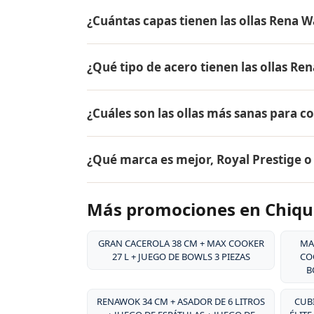
El precio de AQUA ✓ NANO CTU-500 + SA
¿Cuántas capas tienen las ollas Rena W
el mismo en todo Colombia. Contáctame po
Chiquinquirá.
Las ollas Rena Ware tienen 5 capas (tecnol
¿Qué tipo de acero tienen las ollas Re
18/10, dos capas de aleación de aluminio pa
aluminio puro. Este diseño permite cocina
Las ollas Rena Ware están fabricadas en ac
alimentos.
¿Cuáles son las ollas más sanas para c
tipo de acero es resistente a la corrosión, 
y es extremadamente duradero. Por eso tie
Las ollas más sanas para cocinar son las 
¿Qué marca es mejor, Royal Prestige 
liberan sustancias tóxicas, no reaccionan c
grasa, conservando hasta el 98% de los nut
Ambas son marcas premium de utensilios d
Más promociones en Chiqu
desde 1941, su acero inoxidable quirúrgico
patentado, y su garantía de por vida. Rena
la durabilidad excepcional de sus producto
GRAN CACEROLA 38 CM + MAX COOKER
MA
27 L + JUEGO DE BOWLS 3 PIEZAS
COO
B
RENAWOK 34 CM + ASADOR DE 6 LITROS
CUBI