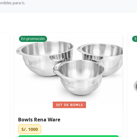
ibles para ti.
En promoción
E
Bowls Rena Ware
S/. 1000