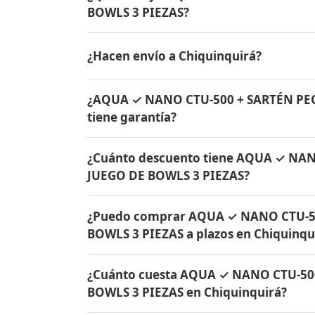
BOWLS 3 PIEZAS?
AQUA ✓ NANO CTU-500 + SARTÉN PEQUEÑA C
¿Hacen envío a Chiquinquirá?
de agua Rena Ware + Bowls Rena Ware + Sa
originales Rena Ware con garantía de por v
Sí, hacemos envío gratis de AQUA ✓ NA
¿AQUA ✓ NANO CTU-500 + SARTÉN PE
BOWLS 3 PIEZAS a Chiquinquirá, Boyacá y a
tiene garantía?
Sí, todos los productos incluidos en A
¿Cuánto descuento tiene AQUA ✓ NA
JUEGO DE BOWLS 3 PIEZAS tienen garantía 
JUEGO DE BOWLS 3 PIEZAS?
originales Rena Ware fabricados en acero i
AQUA ✓ NANO CTU-500 + SARTÉN PEQUEÑA 
¿Puedo comprar AQUA ✓ NANO CTU-5
de descuento. Contáctame por WhatsApp par
BOWLS 3 PIEZAS a plazos en Chiquinqu
Colombia.
Sí, puedes adquirir AQUA ✓ NANO CTU-5
¿Cuánto cuesta AQUA ✓ NANO CTU-50
PIEZAS con solo el 10% de inicial y pagar 
BOWLS 3 PIEZAS en Chiquinquirá?
Chiquinquirá y todo Colombia.