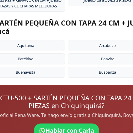
 35 PZS + RENAWOK 34 CM + JUEGO
JUEGO DE BOWLS 3 PIEZAS
 TAZAS Y CUCHARAS MEDIDORAS
ARTÉN PEQUEÑA CON TAPA 24 CM + J
acá
Aquitania
Arcabuco
Betéitiva
Boavita
Buenavista
Busbanzá
CTU-500 + SARTÉN PEQUEÑA CON TAPA 24
PIEZAS en Chiquinquirá?
a oficial Rena Ware. Te hago envío gratis a Chiquinquirá, Bo
Hablar con Carla