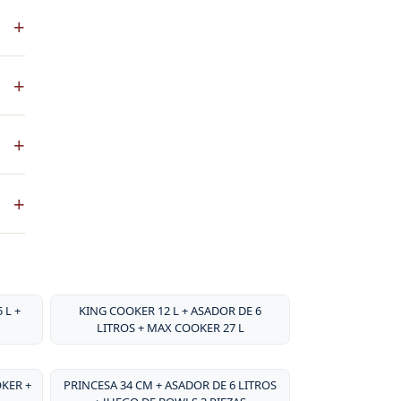
S es
+
 a
co
+
ste
+
ntos
. No
+
sa
por
 L +
KING COOKER 12 L + ASADOR DE 6
LITROS + MAX COOKER 27 L
OKER +
PRINCESA 34 CM + ASADOR DE 6 LITROS