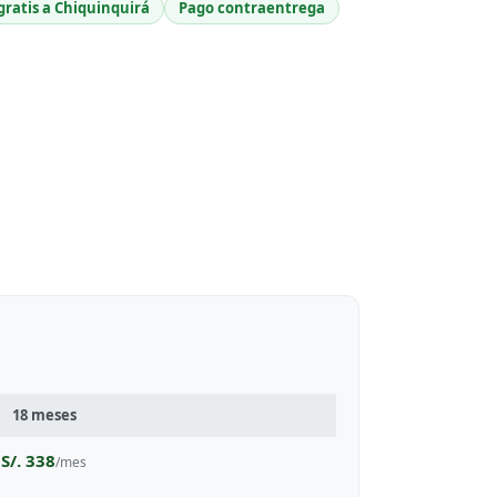
gratis a Chiquinquirá
Pago contraentrega
18 meses
S/. 338
/mes