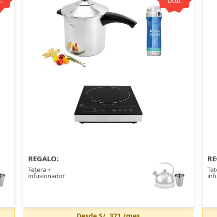
.
Dcto.
REGALO:
RE
Tetera +
Tet
infusionador
inf
Desde
S/. 371
/mes