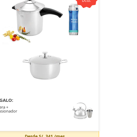
Dcto.
GALO:
era +
usionador
Desde
S/. 341
/mes