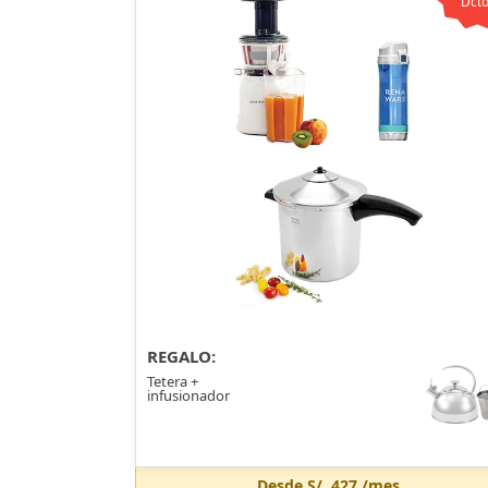
Dcto
REGALO:
Tetera +
infusionador
Desde
S/. 427
/mes