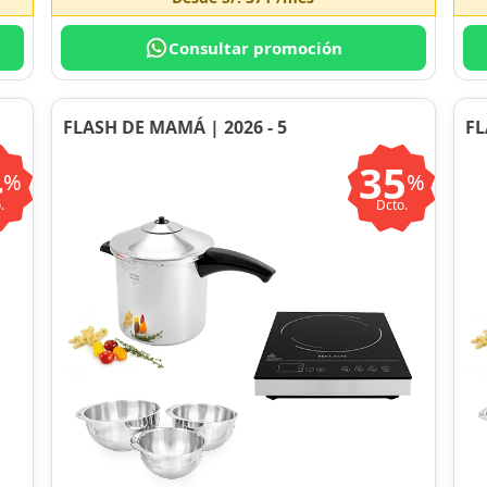
Consultar promoción
FLASH DE MAMÁ | 2026 - 5
FL
4
35
%
%
.
Dcto.