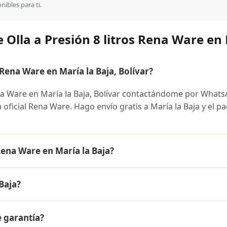
ibles para ti.
 Olla a Presión 8 litros Rena Ware en 
Rena Ware en María la Baja, Bolívar?
na Ware en María la Baja, Bolívar contactándome por What
a oficial Rena Ware. Hago envío gratis a María la Baja y el p
 Rena Ware en María la Baja?
 Ware es el mismo en todo Colombia. Contáctame por WhatsA
Baja?
 disponibles y facilidades de pago en cuotas desde el 10% 
 litros Rena Ware a María la Baja, Bolívar y a todo Colombia.
e garantía?