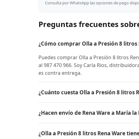
Consulta por WhatsApp las opciones de pago dispon
Preguntas frecuentes sobre
¿Cómo comprar Olla a Presión 8 litros 
Puedes comprar Olla a Presión 8 litros Re
al 987 470 966. Soy Carla Rios, distribuidor
es contra entrega.
¿Cuánto cuesta Olla a Presión 8 litros
El precio de Olla a Presión 8 litros Rena
¿Hacen envío de Rena Ware a María la 
para conocer el precio actual, promociones
inicial.
Sí, hacemos envío gratis de Olla a Presión 8
¿Olla a Presión 8 litros Rena Ware tien
pago es contra entrega.