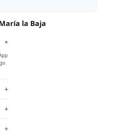
María la Baja
+
sApp
ago
+
pp
+
de
 El
+