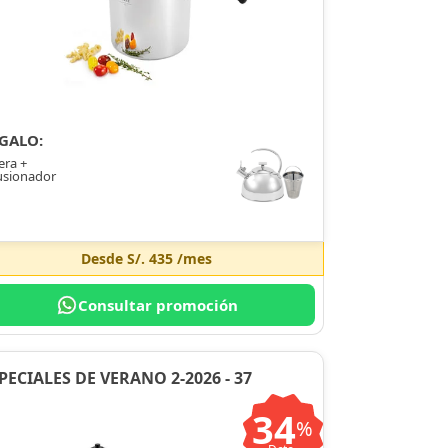
GALO:
era +
usionador
Desde
S/. 435
/mes
Consultar promoción
PECIALES DE VERANO 2-2026 - 37
34
%