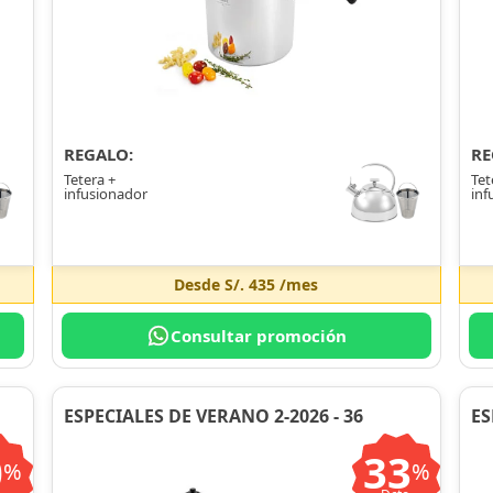
REGALO:
RE
Tetera +
Tet
infusionador
inf
Desde
S/. 435
/mes
Consultar promoción
ESPECIALES DE VERANO 2-2026 - 36
ES
0
33
%
%