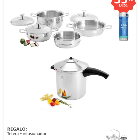
Dcto.
REGALO:
Tetera + infusionador