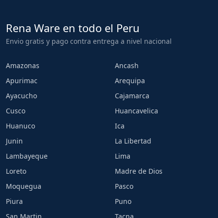
Rena Ware en todo el Peru
Envio gratis y pago contra entrega a nivel nacional
Amazonas
Ancash
Apurimac
Arequipa
Ayacucho
Cajamarca
Cusco
Huancavelica
Huanuco
Ica
Junin
La Libertad
Lambayeque
Lima
Loreto
Madre de Dios
Moquegua
Pasco
Piura
Puno
San Martin
Tacna