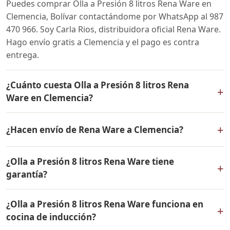
Puedes comprar Olla a Presión 8 litros Rena Ware en
Clemencia, Bolívar contactándome por WhatsApp al 987
470 966. Soy Carla Rios, distribuidora oficial Rena Ware.
Hago envío gratis a Clemencia y el pago es contra
entrega.
¿Cuánto cuesta Olla a Presión 8 litros Rena
+
Ware en Clemencia?
El precio de Olla a Presión 8 litros Rena Ware es el
+
¿Hacen envío de Rena Ware a Clemencia?
mismo en todo Colombia. Contáctame por WhatsApp
para conocer el precio actual, promociones disponibles
Sí, hacemos envío gratis de Olla a Presión 8 litros Rena
y facilidades de pago en cuotas desde el 10% de inicial.
¿Olla a Presión 8 litros Rena Ware tiene
Ware a Clemencia, Bolívar y a todo Colombia. El pago es
+
garantía?
contra entrega.
Sí, Olla a Presión 8 litros Rena Ware tiene garantía de
¿Olla a Presión 8 litros Rena Ware funciona en
por vida contra defectos de fabricación. Todos los
+
cocina de inducción?
productos Rena Ware están fabricados en acero