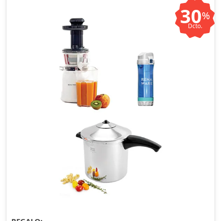
30
%
Dcto.