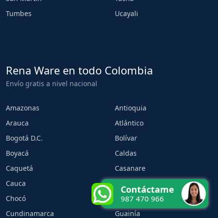
Tumbes
Ucayali
Rena Ware en todo Colombia
Envío gratis a nivel nacional
Amazonas
Antioquia
Arauca
Atlántico
Bogotá D.C.
Bolívar
Boyacá
Caldas
Caquetá
Casanare
Cauca
Cesar
Contáctame
Chocó
Córdoba
987 470 966
Cundinamarca
Guainía