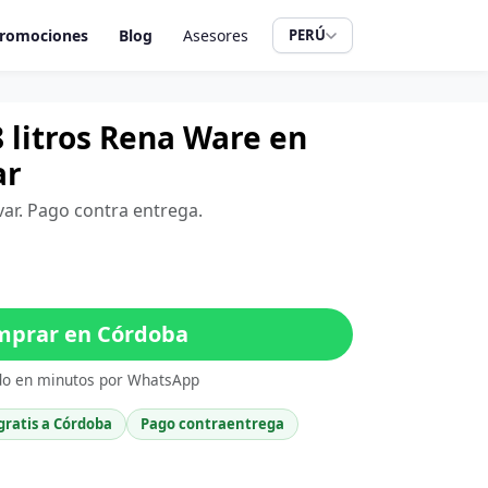
romociones
Blog
Asesores
PERÚ
8 litros Rena Ware en
ar
var. Pago contra entrega.
prar en Córdoba
do en minutos por WhatsApp
gratis a Córdoba
Pago contraentrega