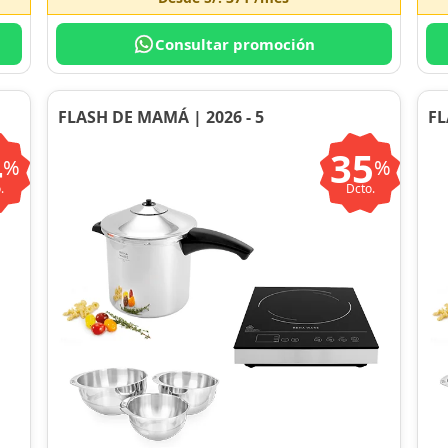
Consultar promoción
FLASH DE MAMÁ | 2026 - 5
FL
4
35
%
%
.
Dcto.