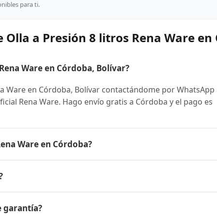
ibles para ti.
 Olla a Presión 8 litros Rena Ware en
 Rena Ware en Córdoba, Bolívar?
ena Ware en Córdoba, Bolívar contactándome por WhatsApp 
oficial Rena Ware. Hago envío gratis a Córdoba y el pago es
s Rena Ware en Córdoba?
 Ware es el mismo en todo Colombia. Contáctame por WhatsA
?
 disponibles y facilidades de pago en cuotas desde el 10% 
8 litros Rena Ware a Córdoba, Bolívar y a todo Colombia. El
e garantía?