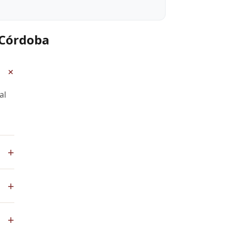
 Córdoba
+
al
+
pp
+
de
+