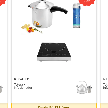
.
Dcto.
REGALO:
RE
Tetera +
Tet
infusionador
inf
Desde
S/. 371
/mes