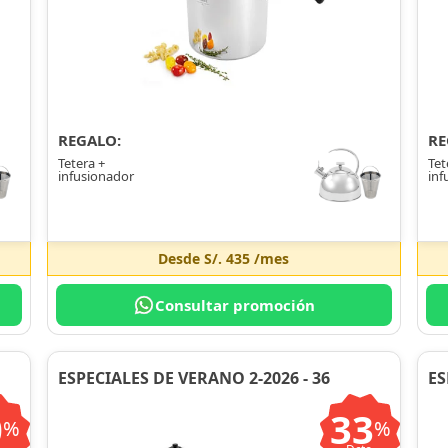
REGALO:
RE
Tetera +
Tet
infusionador
inf
Desde
S/. 435
/mes
Consultar promoción
ESPECIALES DE VERANO 2-2026 - 36
ES
0
33
%
%