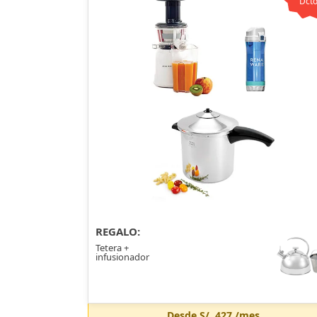
Dcto
REGALO:
Tetera +
infusionador
Desde
S/. 427
/mes