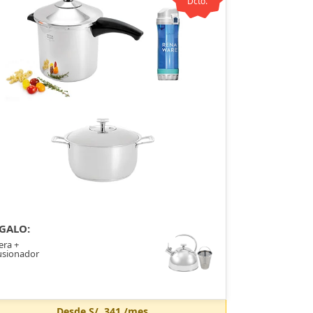
Dcto.
GALO:
era +
usionador
Desde
S/. 341
/mes