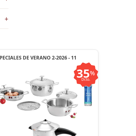
+
en
PECIALES DE VERANO 2-2026 - 11
35
%
Dcto.