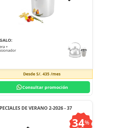
GALO:
era +
usionador
Desde
S/. 435
/mes
Consultar promoción
PECIALES DE VERANO 2-2026 - 37
34
%