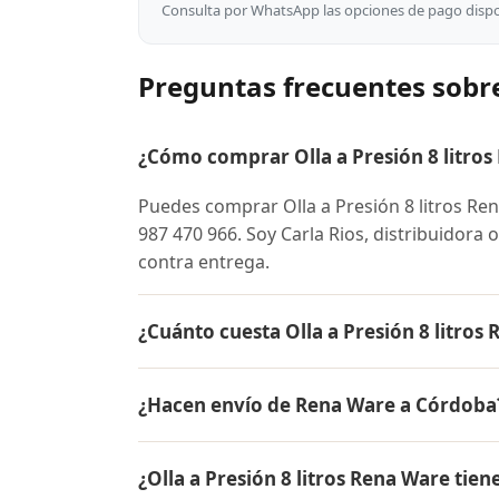
Consulta por WhatsApp las opciones de pago dispon
Preguntas frecuentes sobre
¿Cómo comprar Olla a Presión 8 litros
Puedes comprar Olla a Presión 8 litros R
987 470 966. Soy Carla Rios, distribuidora 
contra entrega.
¿Cuánto cuesta Olla a Presión 8 litro
El precio de Olla a Presión 8 litros Rena
¿Hacen envío de Rena Ware a Córdoba
para conocer el precio actual, promociones
inicial.
Sí, hacemos envío gratis de Olla a Presión 
¿Olla a Presión 8 litros Rena Ware tien
pago es contra entrega.