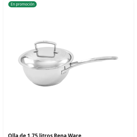
En promoción
Olla de 1.75 litros Rena Ware