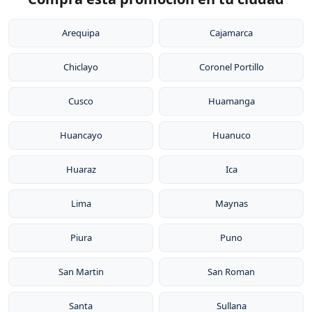
vitaminas y minerales.
1941, su acero inoxidable quirúrgico 18/10 de 5 capas,
su sistema de cocción sin agua y sin grasa patentado, y
Arequipa
Cajamarca
su garantía de por vida. Rena Ware tiene presencia en
Chiclayo
Coronel Portillo
más de 20 países y es reconocida por la durabilidad
excepcional de sus productos.
Cusco
Huamanga
Huancayo
Huanuco
Huaraz
Ica
Lima
Maynas
Piura
Puno
San Martin
San Roman
Santa
Sullana