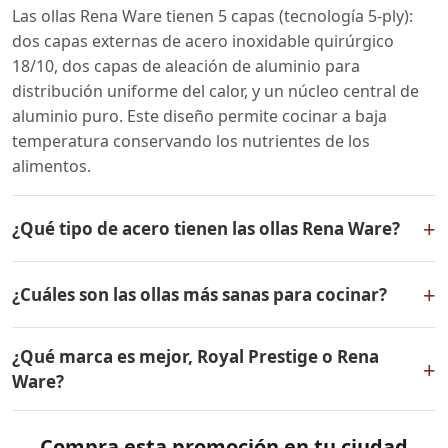
Las ollas Rena Ware tienen 5 capas (tecnología 5-ply):
dos capas externas de acero inoxidable quirúrgico
18/10, dos capas de aleación de aluminio para
distribución uniforme del calor, y un núcleo central de
aluminio puro. Este diseño permite cocinar a baja
temperatura conservando los nutrientes de los
alimentos.
+
¿Qué tipo de acero tienen las ollas Rena Ware?
Las ollas Rena Ware están fabricadas en acero
+
¿Cuáles son las ollas más sanas para cocinar?
inoxidable quirúrgico 18/10 (18% cromo, 10% níquel).
Este tipo de acero es resistente a la corrosión, no libera
Las ollas más sanas para cocinar son las de acero
sustancias tóxicas, no altera el sabor de los alimentos y
¿Qué marca es mejor, Royal Prestige o Rena
inoxidable quirúrgico 18/10 como las de Rena Ware. No
+
es extremadamente duradero. Por eso tienen garantía
Ware?
liberan sustancias tóxicas, no reaccionan con los
de por vida.
alimentos ácidos, y permiten cocinar sin agua y sin
Ambas son marcas premium de utensilios de cocina,
grasa, conservando hasta el 98% de los nutrientes,
Compra esta promoción en tu ciudad
pero Rena Ware se distingue por su trayectoria desde