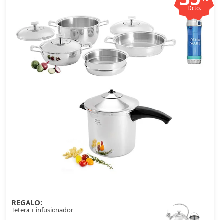
Dcto.
REGALO:
Tetera + infusionador