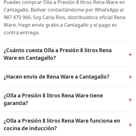
Puedes comprar Olla a Presión 8 litros Rena Ware en
Cantagallo, Bolívar contactándome por WhatsApp al
987 470 966. Soy Carla Rios, distribuidora oficial Rena
Ware. Hago envío gratis a Cantagallo y el pago es
contra entrega.
¿Cuánto cuesta Olla a Presión 8 litros Rena
+
Ware en Cantagallo?
El precio de Olla a Presión 8 litros Rena Ware es el
+
¿Hacen envío de Rena Ware a Cantagallo?
mismo en todo Colombia. Contáctame por WhatsApp
para conocer el precio actual, promociones disponibles
Sí, hacemos envío gratis de Olla a Presión 8 litros Rena
y facilidades de pago en cuotas desde el 10% de inicial.
¿Olla a Presión 8 litros Rena Ware tiene
Ware a Cantagallo, Bolívar y a todo Colombia. El pago es
+
garantía?
contra entrega.
Sí, Olla a Presión 8 litros Rena Ware tiene garantía de
¿Olla a Presión 8 litros Rena Ware funciona en
por vida contra defectos de fabricación. Todos los
+
cocina de inducción?
productos Rena Ware están fabricados en acero