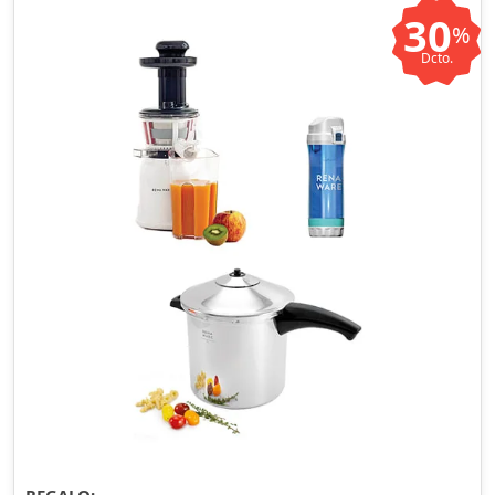
30
%
Dcto.