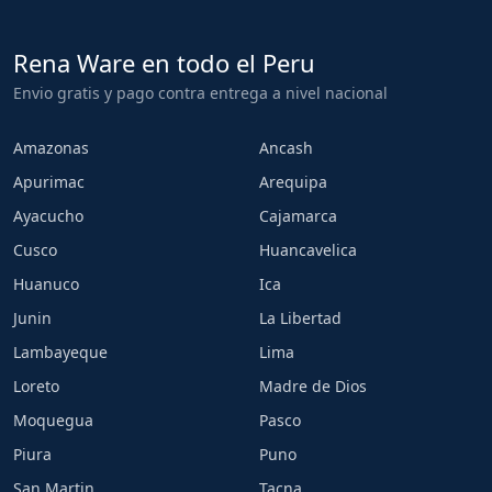
Rena Ware en todo el Peru
Envio gratis y pago contra entrega a nivel nacional
Amazonas
Ancash
Apurimac
Arequipa
Ayacucho
Cajamarca
Cusco
Huancavelica
Huanuco
Ica
Junin
La Libertad
Lambayeque
Lima
Loreto
Madre de Dios
Moquegua
Pasco
Piura
Puno
San Martin
Tacna