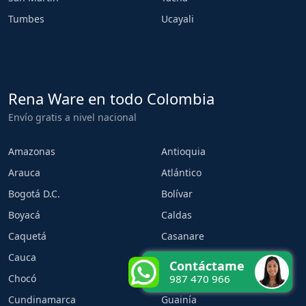
Tumbes
Ucayali
Rena Ware en todo Colombia
Envío gratis a nivel nacional
Amazonas
Antioquia
Arauca
Atlántico
Bogotá D.C.
Bolívar
Boyacá
Caldas
Caquetá
Casanare
Cauca
Cesar
Contáctame
Chocó
Córdoba
987 470 966
Cundinamarca
Guainía