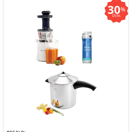
30
%
Dcto.