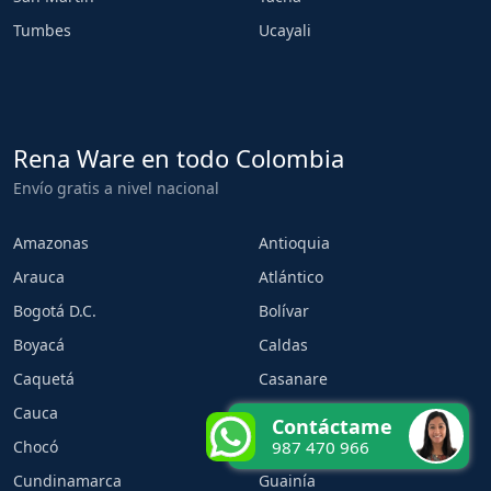
Tumbes
Ucayali
Rena Ware en todo Colombia
Envío gratis a nivel nacional
Amazonas
Antioquia
Arauca
Atlántico
Bogotá D.C.
Bolívar
Boyacá
Caldas
Caquetá
Casanare
Cauca
Cesar
Contáctame
Chocó
Córdoba
987 470 966
Cundinamarca
Guainía