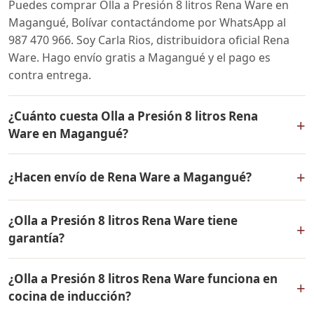
Puedes comprar Olla a Presión 8 litros Rena Ware en
Magangué, Bolívar contactándome por WhatsApp al
987 470 966. Soy Carla Rios, distribuidora oficial Rena
Ware. Hago envío gratis a Magangué y el pago es
contra entrega.
¿Cuánto cuesta Olla a Presión 8 litros Rena
+
Ware en Magangué?
El precio de Olla a Presión 8 litros Rena Ware es el
+
¿Hacen envío de Rena Ware a Magangué?
mismo en todo Colombia. Contáctame por WhatsApp
para conocer el precio actual, promociones disponibles
Sí, hacemos envío gratis de Olla a Presión 8 litros Rena
y facilidades de pago en cuotas desde el 10% de inicial.
¿Olla a Presión 8 litros Rena Ware tiene
Ware a Magangué, Bolívar y a todo Colombia. El pago
+
garantía?
es contra entrega.
Sí, Olla a Presión 8 litros Rena Ware tiene garantía de
¿Olla a Presión 8 litros Rena Ware funciona en
por vida contra defectos de fabricación. Todos los
+
cocina de inducción?
productos Rena Ware están fabricados en acero