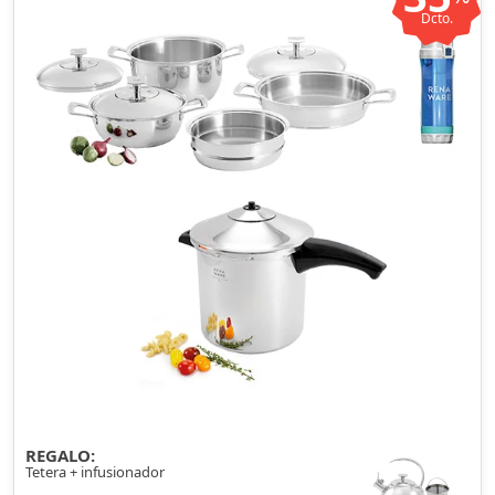
Dcto.
REGALO:
Tetera + infusionador