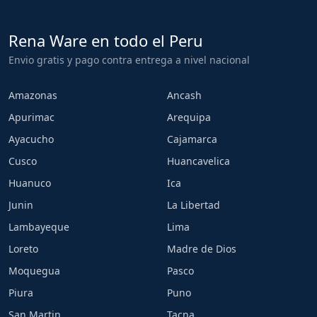
Rena Ware en todo el Peru
Envio gratis y pago contra entrega a nivel nacional
Amazonas
Ancash
Apurimac
Arequipa
Ayacucho
Cajamarca
Cusco
Huancavelica
Huanuco
Ica
Junin
La Libertad
Lambayeque
Lima
Loreto
Madre de Dios
Moquegua
Pasco
Piura
Puno
San Martin
Tacna