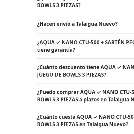
BOWLS 3 PIEZAS?
AQUA ✓ NANO CTU-500 + SARTÉN PEQUEÑA C
¿Hacen envío a Talaigua Nuevo?
de agua Rena Ware + Bowls Rena Ware + Sa
originales Rena Ware con garantía de por v
Sí, hacemos envío gratis de AQUA ✓ NA
¿AQUA ✓ NANO CTU-500 + SARTÉN PE
BOWLS 3 PIEZAS a Talaigua Nuevo, Bolívar 
tiene garantía?
Sí, todos los productos incluidos en A
¿Cuánto descuento tiene AQUA ✓ NA
JUEGO DE BOWLS 3 PIEZAS tienen garantía 
JUEGO DE BOWLS 3 PIEZAS?
originales Rena Ware fabricados en acero i
AQUA ✓ NANO CTU-500 + SARTÉN PEQUEÑA 
¿Puedo comprar AQUA ✓ NANO CTU-5
de descuento. Contáctame por WhatsApp par
BOWLS 3 PIEZAS a plazos en Talaigua 
todo Colombia.
Sí, puedes adquirir AQUA ✓ NANO CTU-5
¿Cuánto cuesta AQUA ✓ NANO CTU-50
PIEZAS con solo el 10% de inicial y pagar 
BOWLS 3 PIEZAS en Talaigua Nuevo?
Nuevo y todo Colombia.