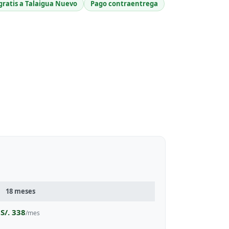
gratis a Talaigua Nuevo
Pago contraentrega
18 meses
S/. 338
/mes