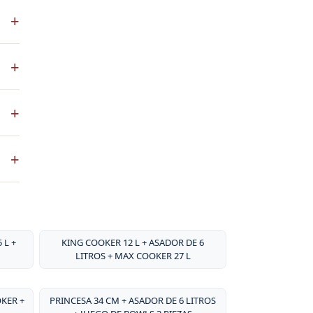
S es
+
 a
co
+
ste
+
ntos
. No
+
sa
por
 L +
KING COOKER 12 L + ASADOR DE 6
LITROS + MAX COOKER 27 L
OKER +
PRINCESA 34 CM + ASADOR DE 6 LITROS