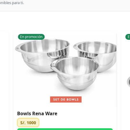
ibles para ti.
En promoción
E
Bowls Rena Ware
S/. 1000