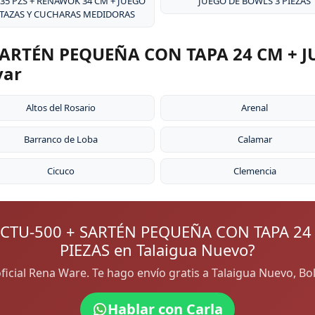
 35 PZS + RENAWOK 34 CM + JUEGO
JUEGO DE BOWLS 3 PIEZAS
 TAZAS Y CUCHARAS MEDIDORAS
ARTÉN PEQUEÑA CON TAPA 24 CM + J
var
Altos del Rosario
Arenal
Barranco de Loba
Calamar
Cicuco
Clemencia
CTU-500 + SARTÉN PEQUEÑA CON TAPA 24
PIEZAS en Talaigua Nuevo?
oficial Rena Ware. Te hago envío gratis a Talaigua Nuevo, B
Hablar con Carla