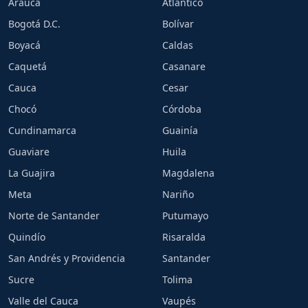
Arauca
Atlántico
Bogotá D.C.
Bolívar
Boyacá
Caldas
Caquetá
Casanare
Cauca
Cesar
Chocó
Córdoba
Cundinamarca
Guainía
Guaviare
Huila
La Guajira
Magdalena
Meta
Nariño
Norte de Santander
Putumayo
Quindío
Risaralda
San Andrés y Providencia
Santander
Sucre
Tolima
Valle del Cauca
Vaupés