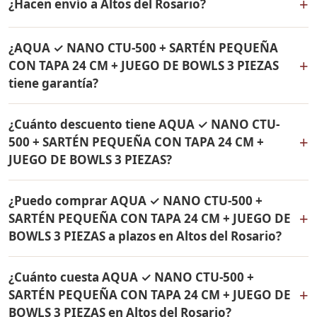
+
¿Hacen envío a Altos del Rosario?
24 CM + JUEGO DE BOWLS 3 PIEZAS incluye: Filtro de
agua Rena Ware + Bowls Rena Ware + Sartén con tapa
Sí, hacemos envío gratis de AQUA ✓ NANO CTU-500 +
de 24 cm Rena Ware. Todos los productos son
¿AQUA ✓ NANO CTU-500 + SARTÉN PEQUEÑA
SARTÉN PEQUEÑA CON TAPA 24 CM + JUEGO DE BOWLS
originales Rena Ware con garantía de por vida.
+
CON TAPA 24 CM + JUEGO DE BOWLS 3 PIEZAS
3 PIEZAS a Altos del Rosario, Bolívar y a todo Colombia.
tiene garantía?
El pago es contra entrega.
Sí, todos los productos incluidos en AQUA ✓ NANO
¿Cuánto descuento tiene AQUA ✓ NANO CTU-
CTU-500 + SARTÉN PEQUEÑA CON TAPA 24 CM + JUEGO
+
500 + SARTÉN PEQUEÑA CON TAPA 24 CM +
DE BOWLS 3 PIEZAS tienen garantía de por vida contra
JUEGO DE BOWLS 3 PIEZAS?
defectos de fabricación. Son productos originales Rena
Ware fabricados en acero inoxidable quirúrgico 18/10.
AQUA ✓ NANO CTU-500 + SARTÉN PEQUEÑA CON TAPA
¿Puedo comprar AQUA ✓ NANO CTU-500 +
24 CM + JUEGO DE BOWLS 3 PIEZAS tiene un 38% de
+
SARTÉN PEQUEÑA CON TAPA 24 CM + JUEGO DE
descuento. Contáctame por WhatsApp para conocer el
BOWLS 3 PIEZAS a plazos en Altos del Rosario?
precio actual. Aplica para Altos del Rosario y todo
Colombia.
Sí, puedes adquirir AQUA ✓ NANO CTU-500 + SARTÉN
¿Cuánto cuesta AQUA ✓ NANO CTU-500 +
PEQUEÑA CON TAPA 24 CM + JUEGO DE BOWLS 3
+
SARTÉN PEQUEÑA CON TAPA 24 CM + JUEGO DE
PIEZAS con solo el 10% de inicial y pagar en cuotas
BOWLS 3 PIEZAS en Altos del Rosario?