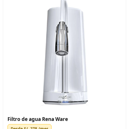
Filtro de agua Rena Ware
Desde
S/. 278
/mes