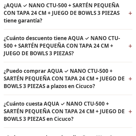
Sí, hacemos envío gratis de AQUA ✓ NANO CTU-500 +
de 24 cm Rena Ware. Todos los productos son
¿AQUA ✓ NANO CTU-500 + SARTÉN PEQUEÑA
SARTÉN PEQUEÑA CON TAPA 24 CM + JUEGO DE BOWLS
originales Rena Ware con garantía de por vida.
+
CON TAPA 24 CM + JUEGO DE BOWLS 3 PIEZAS
3 PIEZAS a Cicuco, Bolívar y a todo Colombia. El pago es
tiene garantía?
contra entrega.
Sí, todos los productos incluidos en AQUA ✓ NANO
¿Cuánto descuento tiene AQUA ✓ NANO CTU-
CTU-500 + SARTÉN PEQUEÑA CON TAPA 24 CM + JUEGO
+
500 + SARTÉN PEQUEÑA CON TAPA 24 CM +
DE BOWLS 3 PIEZAS tienen garantía de por vida contra
JUEGO DE BOWLS 3 PIEZAS?
defectos de fabricación. Son productos originales Rena
Ware fabricados en acero inoxidable quirúrgico 18/10.
AQUA ✓ NANO CTU-500 + SARTÉN PEQUEÑA CON TAPA
¿Puedo comprar AQUA ✓ NANO CTU-500 +
24 CM + JUEGO DE BOWLS 3 PIEZAS tiene un 38% de
+
SARTÉN PEQUEÑA CON TAPA 24 CM + JUEGO DE
descuento. Contáctame por WhatsApp para conocer el
BOWLS 3 PIEZAS a plazos en Cicuco?
precio actual. Aplica para Cicuco y todo Colombia.
Sí, puedes adquirir AQUA ✓ NANO CTU-500 + SARTÉN
¿Cuánto cuesta AQUA ✓ NANO CTU-500 +
PEQUEÑA CON TAPA 24 CM + JUEGO DE BOWLS 3
+
SARTÉN PEQUEÑA CON TAPA 24 CM + JUEGO DE
PIEZAS con solo el 10% de inicial y pagar en cuotas
BOWLS 3 PIEZAS en Cicuco?
mensuales de 12, 18 o 24 meses. Aplica para Cicuco y
todo Colombia.
El precio de AQUA ✓ NANO CTU-500 + SARTÉN