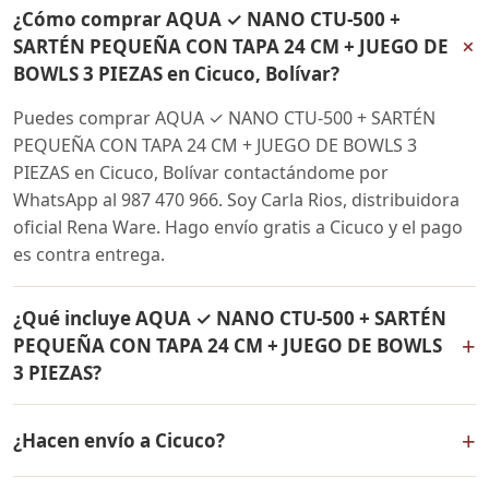
¿Cómo comprar AQUA ✓ NANO CTU-500 +
+
SARTÉN PEQUEÑA CON TAPA 24 CM + JUEGO DE
BOWLS 3 PIEZAS en Cicuco, Bolívar?
Puedes comprar AQUA ✓ NANO CTU-500 + SARTÉN
PEQUEÑA CON TAPA 24 CM + JUEGO DE BOWLS 3
PIEZAS en Cicuco, Bolívar contactándome por
WhatsApp al 987 470 966. Soy Carla Rios, distribuidora
oficial Rena Ware. Hago envío gratis a Cicuco y el pago
es contra entrega.
¿Qué incluye AQUA ✓ NANO CTU-500 + SARTÉN
+
PEQUEÑA CON TAPA 24 CM + JUEGO DE BOWLS
3 PIEZAS?
AQUA ✓ NANO CTU-500 + SARTÉN PEQUEÑA CON TAPA
+
¿Hacen envío a Cicuco?
24 CM + JUEGO DE BOWLS 3 PIEZAS incluye: Filtro de
agua Rena Ware + Bowls Rena Ware + Sartén con tapa