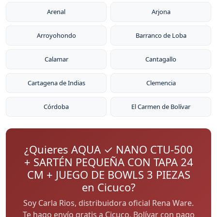
Arenal
Arjona
Arroyohondo
Barranco de Loba
Calamar
Cantagallo
Cartagena de Indias
Clemencia
Córdoba
El Carmen de Bolívar
¿Quieres AQUA ✓ NANO CTU-500
+ SARTÉN PEQUEÑA CON TAPA 24
CM + JUEGO DE BOWLS 3 PIEZAS
en Cicuco?
Soy Carla Rios, distribuidora oficial Rena Ware.
Te hago envío gratis a Cicuco, Bolívar con pago