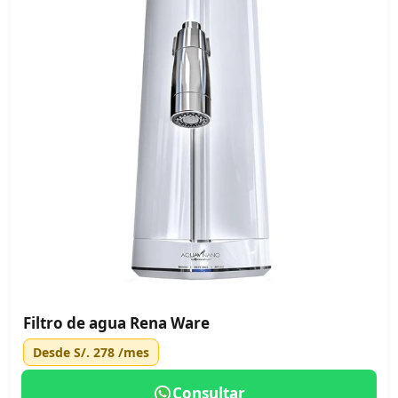
Filtro de agua Rena Ware
Desde
S/. 278
/mes
Consultar