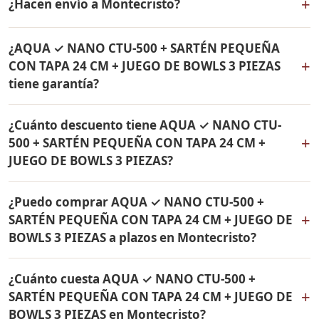
+
¿Hacen envío a Montecristo?
24 CM + JUEGO DE BOWLS 3 PIEZAS incluye: Filtro de
agua Rena Ware + Bowls Rena Ware + Sartén con tapa
Sí, hacemos envío gratis de AQUA ✓ NANO CTU-500 +
de 24 cm Rena Ware. Todos los productos son
¿AQUA ✓ NANO CTU-500 + SARTÉN PEQUEÑA
SARTÉN PEQUEÑA CON TAPA 24 CM + JUEGO DE BOWLS
originales Rena Ware con garantía de por vida.
+
CON TAPA 24 CM + JUEGO DE BOWLS 3 PIEZAS
3 PIEZAS a Montecristo, Bolívar y a todo Colombia. El
tiene garantía?
pago es contra entrega.
Sí, todos los productos incluidos en AQUA ✓ NANO
¿Cuánto descuento tiene AQUA ✓ NANO CTU-
CTU-500 + SARTÉN PEQUEÑA CON TAPA 24 CM + JUEGO
+
500 + SARTÉN PEQUEÑA CON TAPA 24 CM +
DE BOWLS 3 PIEZAS tienen garantía de por vida contra
JUEGO DE BOWLS 3 PIEZAS?
defectos de fabricación. Son productos originales Rena
Ware fabricados en acero inoxidable quirúrgico 18/10.
AQUA ✓ NANO CTU-500 + SARTÉN PEQUEÑA CON TAPA
¿Puedo comprar AQUA ✓ NANO CTU-500 +
24 CM + JUEGO DE BOWLS 3 PIEZAS tiene un 38% de
+
SARTÉN PEQUEÑA CON TAPA 24 CM + JUEGO DE
descuento. Contáctame por WhatsApp para conocer el
BOWLS 3 PIEZAS a plazos en Montecristo?
precio actual. Aplica para Montecristo y todo Colombia.
Sí, puedes adquirir AQUA ✓ NANO CTU-500 + SARTÉN
¿Cuánto cuesta AQUA ✓ NANO CTU-500 +
PEQUEÑA CON TAPA 24 CM + JUEGO DE BOWLS 3
+
SARTÉN PEQUEÑA CON TAPA 24 CM + JUEGO DE
PIEZAS con solo el 10% de inicial y pagar en cuotas
BOWLS 3 PIEZAS en Montecristo?