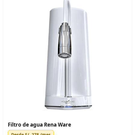
Filtro de agua Rena Ware
Desde
S/. 278
/mes