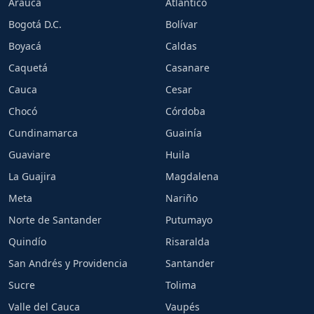
Arauca
Atlántico
Bogotá D.C.
Bolívar
Boyacá
Caldas
Caquetá
Casanare
Cauca
Cesar
Chocó
Córdoba
Cundinamarca
Guainía
Guaviare
Huila
La Guajira
Magdalena
Meta
Nariño
Norte de Santander
Putumayo
Quindío
Risaralda
San Andrés y Providencia
Santander
Sucre
Tolima
Valle del Cauca
Vaupés