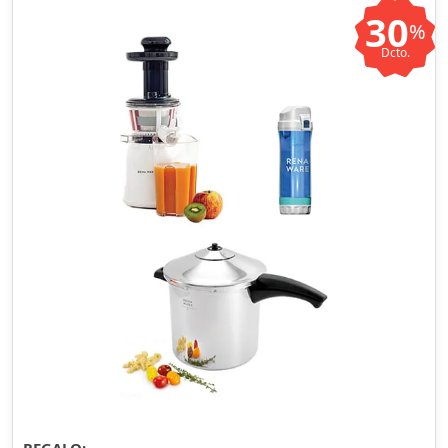
30
%
Dcto.