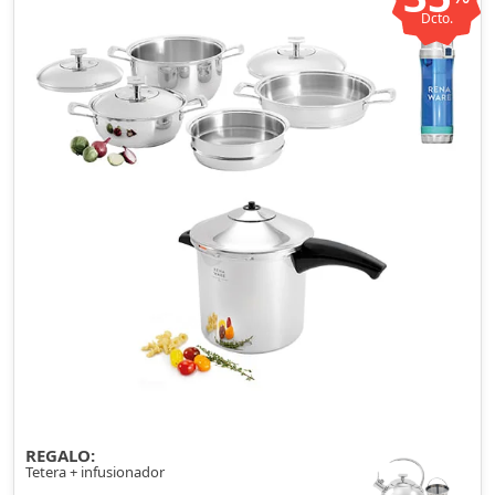
Dcto.
REGALO:
Tetera + infusionador