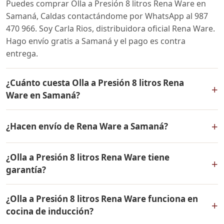
Puedes comprar Olla a Presión 8 litros Rena Ware en
Samaná, Caldas contactándome por WhatsApp al 987
470 966. Soy Carla Rios, distribuidora oficial Rena Ware.
Hago envío gratis a Samaná y el pago es contra
entrega.
¿Cuánto cuesta Olla a Presión 8 litros Rena
+
Ware en Samaná?
El precio de Olla a Presión 8 litros Rena Ware es el
+
¿Hacen envío de Rena Ware a Samaná?
mismo en todo Colombia. Contáctame por WhatsApp
para conocer el precio actual, promociones disponibles
Sí, hacemos envío gratis de Olla a Presión 8 litros Rena
y facilidades de pago en cuotas desde el 10% de inicial.
¿Olla a Presión 8 litros Rena Ware tiene
Ware a Samaná, Caldas y a todo Colombia. El pago es
+
garantía?
contra entrega.
Sí, Olla a Presión 8 litros Rena Ware tiene garantía de
¿Olla a Presión 8 litros Rena Ware funciona en
por vida contra defectos de fabricación. Todos los
+
cocina de inducción?
productos Rena Ware están fabricados en acero