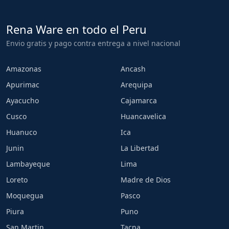
Rena Ware en todo el Peru
Envio gratis y pago contra entrega a nivel nacional
Amazonas
Ancash
Apurimac
Arequipa
Ayacucho
Cajamarca
Cusco
Huancavelica
Huanuco
Ica
Junin
La Libertad
Lambayeque
Lima
Loreto
Madre de Dios
Moquegua
Pasco
Piura
Puno
San Martin
Tacna