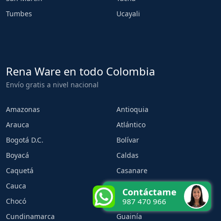
Tumbes
Ucayali
Rena Ware en todo Colombia
Envío gratis a nivel nacional
Amazonas
Antioquia
Arauca
Atlántico
Bogotá D.C.
Bolívar
Boyacá
Caldas
Caquetá
Casanare
Cauca
Cesar
Contáctame
Chocó
Córdoba
987 470 966
Cundinamarca
Guainía