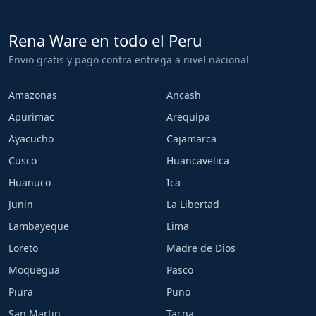
Rena Ware en todo el Peru
Envio gratis y pago contra entrega a nivel nacional
Amazonas
Ancash
Apurimac
Arequipa
Ayacucho
Cajamarca
Cusco
Huancavelica
Huanuco
Ica
Junin
La Libertad
Lambayeque
Lima
Loreto
Madre de Dios
Moquegua
Pasco
Piura
Puno
San Martin
Tacna