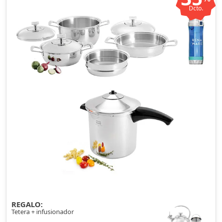
Dcto.
REGALO:
Tetera + infusionador