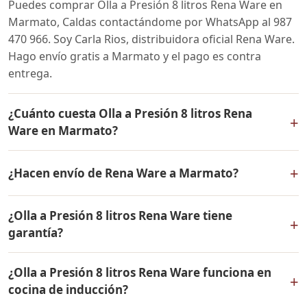
Puedes comprar Olla a Presión 8 litros Rena Ware en
Marmato, Caldas contactándome por WhatsApp al 987
470 966. Soy Carla Rios, distribuidora oficial Rena Ware.
Hago envío gratis a Marmato y el pago es contra
entrega.
¿Cuánto cuesta Olla a Presión 8 litros Rena
+
Ware en Marmato?
El precio de Olla a Presión 8 litros Rena Ware es el
+
¿Hacen envío de Rena Ware a Marmato?
mismo en todo Colombia. Contáctame por WhatsApp
para conocer el precio actual, promociones disponibles
Sí, hacemos envío gratis de Olla a Presión 8 litros Rena
y facilidades de pago en cuotas desde el 10% de inicial.
¿Olla a Presión 8 litros Rena Ware tiene
Ware a Marmato, Caldas y a todo Colombia. El pago es
+
garantía?
contra entrega.
Sí, Olla a Presión 8 litros Rena Ware tiene garantía de
¿Olla a Presión 8 litros Rena Ware funciona en
por vida contra defectos de fabricación. Todos los
+
cocina de inducción?
productos Rena Ware están fabricados en acero