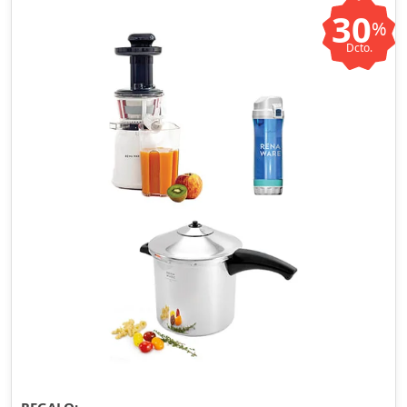
30
%
Dcto.