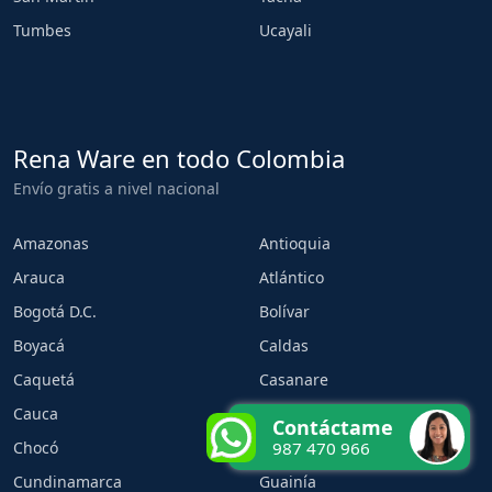
Tumbes
Ucayali
Rena Ware en todo Colombia
Envío gratis a nivel nacional
Amazonas
Antioquia
Arauca
Atlántico
Bogotá D.C.
Bolívar
Boyacá
Caldas
Caquetá
Casanare
Cauca
Cesar
Contáctame
Chocó
Córdoba
987 470 966
Cundinamarca
Guainía