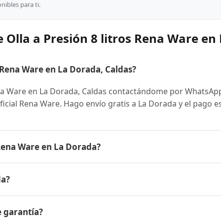
ibles para ti.
 Olla a Presión 8 litros Rena Ware en
 Rena Ware en La Dorada, Caldas?
ena Ware en La Dorada, Caldas contactándome por WhatsApp
oficial Rena Ware. Hago envío gratis a La Dorada y el pago e
 Rena Ware en La Dorada?
 Ware es el mismo en todo Colombia. Contáctame por WhatsA
da?
 disponibles y facilidades de pago en cuotas desde el 10% 
8 litros Rena Ware a La Dorada, Caldas y a todo Colombia. El
e garantía?