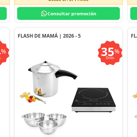
Consultar promoción
FLASH DE MAMÁ | 2026 - 5
FL
4
35
%
%
.
Dcto.