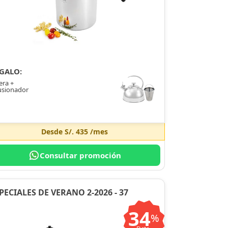
GALO:
era +
usionador
Desde
S/. 435
/mes
Consultar promoción
PECIALES DE VERANO 2-2026 - 37
34
%