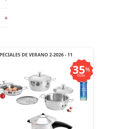
+
en
PECIALES DE VERANO 2-2026 - 11
35
%
Dcto.