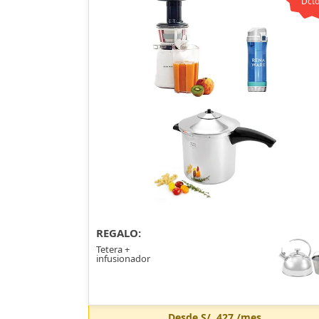
Dcto
REGALO:
Tetera +
infusionador
Desde
S/. 427
/mes