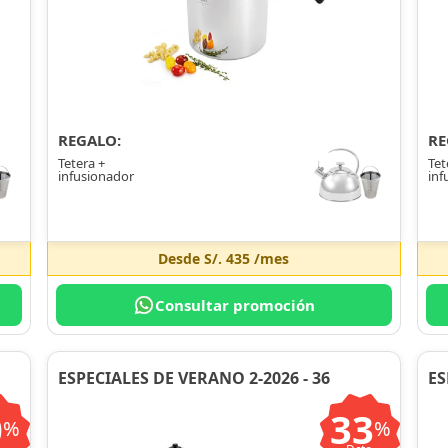
REGALO:
RE
Tetera +
Tet
infusionador
inf
Desde
S/. 435
/mes
Consultar promoción
ESPECIALES DE VERANO 2-2026 - 36
ES
0
33
%
%