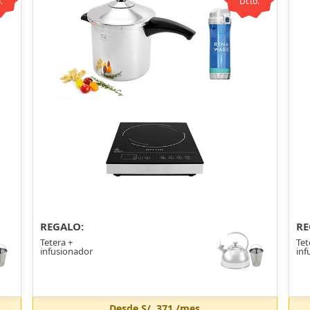
.
Dcto.
REGALO:
RE
Tetera +
Tet
infusionador
inf
Desde
S/. 371
/mes