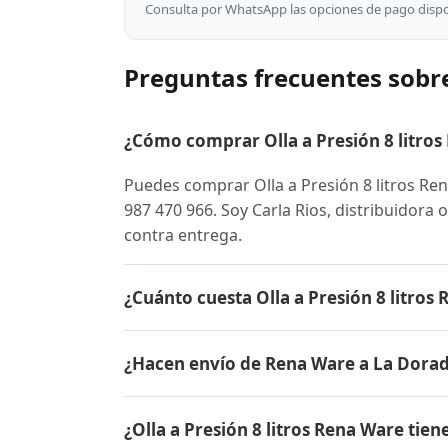
Consulta por WhatsApp las opciones de pago dispon
Preguntas frecuentes sobre
¿Cómo comprar Olla a Presión 8 litros
Puedes comprar Olla a Presión 8 litros R
987 470 966. Soy Carla Rios, distribuidora 
contra entrega.
¿Cuánto cuesta Olla a Presión 8 litros
El precio de Olla a Presión 8 litros Rena
¿Hacen envío de Rena Ware a La Dora
para conocer el precio actual, promociones
inicial.
Sí, hacemos envío gratis de Olla a Presión 
¿Olla a Presión 8 litros Rena Ware tien
pago es contra entrega.