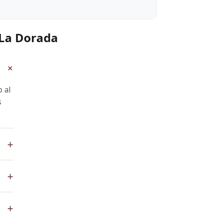
 La Dorada
+
 al
s
+
pp
+
de
+