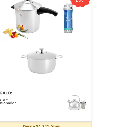
Dcto.
GALO:
era +
usionador
Desde
S/. 341
/mes