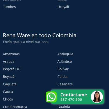
Tumbes
Ucayali
Rena Ware en todo Colombia
Envío gratis a nivel nacional
Amazonas
Antioquia
Arauca
Atlántico
Bogotá D.C.
Bolívar
Boyacá
Caldas
Caquetá
Casanare
Cauca
Cesar
Contáctame
Chocó
Córdoba
987 470 966
Cundinamarca
Guainía