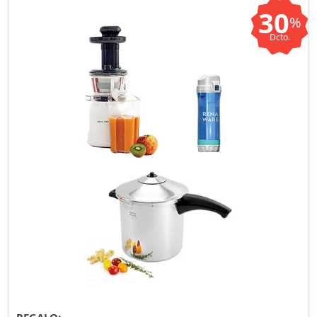
30
%
Dcto.