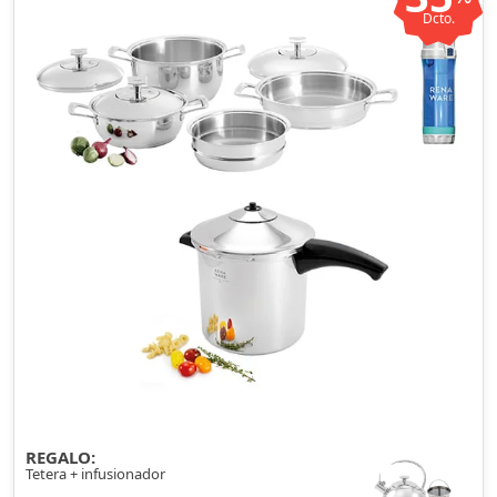
Dcto.
REGALO:
Tetera + infusionador