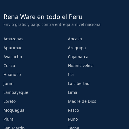
Rena Ware en todo el Peru
Envio gratis y pago contra entrega a nivel nacional
Amazonas
Ancash
Apurimac
Arequipa
Ayacucho
Cajamarca
Cusco
Huancavelica
Huanuco
Ica
Junin
La Libertad
Lambayeque
Lima
Loreto
Madre de Dios
Moquegua
Pasco
Piura
Puno
San Martin
Tacna