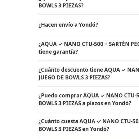
BOWLS 3 PIEZAS?
AQUA ✓ NANO CTU-500 + SARTÉN PEQUEÑA C
¿Hacen envío a Yondó?
de agua Rena Ware + Bowls Rena Ware + Sa
originales Rena Ware con garantía de por v
Sí, hacemos envío gratis de AQUA ✓ NA
¿AQUA ✓ NANO CTU-500 + SARTÉN PE
BOWLS 3 PIEZAS a Yondó, Antioquia y a tod
tiene garantía?
Sí, todos los productos incluidos en A
¿Cuánto descuento tiene AQUA ✓ NA
JUEGO DE BOWLS 3 PIEZAS tienen garantía 
JUEGO DE BOWLS 3 PIEZAS?
originales Rena Ware fabricados en acero i
AQUA ✓ NANO CTU-500 + SARTÉN PEQUEÑA 
¿Puedo comprar AQUA ✓ NANO CTU-5
de descuento. Contáctame por WhatsApp pa
BOWLS 3 PIEZAS a plazos en Yondó?
Colombia.
Sí, puedes adquirir AQUA ✓ NANO CTU-5
¿Cuánto cuesta AQUA ✓ NANO CTU-50
PIEZAS con solo el 10% de inicial y pagar 
BOWLS 3 PIEZAS en Yondó?
todo Colombia.