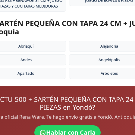
 35 PZS + RENAWOK 34 CM + JUEGO
JUEGO DE BOWLS 3 PIEZAS
 TAZAS Y CUCHARAS MEDIDORAS
ARTÉN PEQUEÑA CON TAPA 24 CM + J
ioquia
Abriaquí
Alejandría
Andes
Angelópolis
Apartadó
Arboletes
CTU-500 + SARTÉN PEQUEÑA CON TAPA 24
PIEZAS en Yondó?
ora oficial Rena Ware. Te hago envío gratis a Yondó, Antioqu
Hablar con Carla