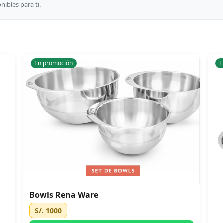
ibles para ti.
En promoción
E
Bowls Rena Ware
S/. 1000