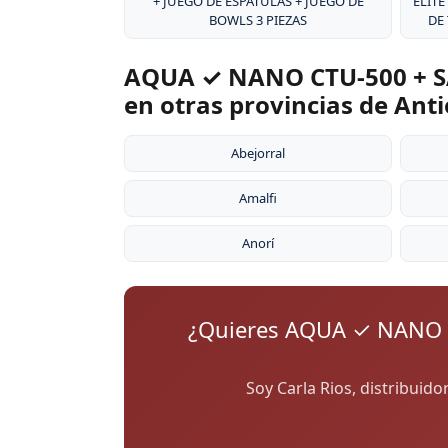
+ JUEGO DE ESPÁTULAS + JUEGO DE
ÉLITE
BOWLS 3 PIEZAS
DE
AQUA ✓ NANO CTU-500 + S
en otras provincias de Ant
Abejorral
Amalfi
Anorí
¿Quieres AQUA ✓ NANO 
Soy Carla Rios, distribuid