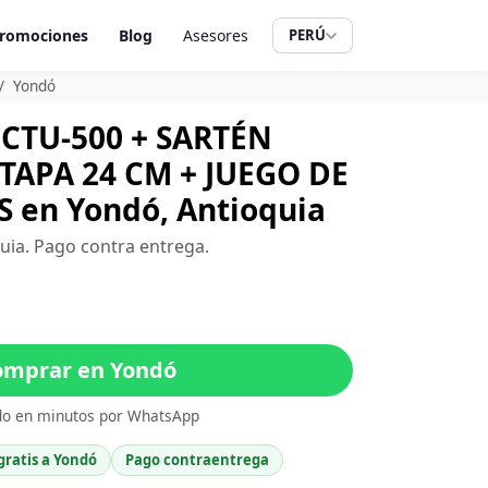
romociones
Blog
Asesores
PERÚ
Yondó
CTU-500 + SARTÉN
APA 24 CM + JUEGO DE
 en Yondó, Antioquia
quia. Pago contra entrega.
mprar en Yondó
do en minutos por WhatsApp
gratis a Yondó
Pago contraentrega