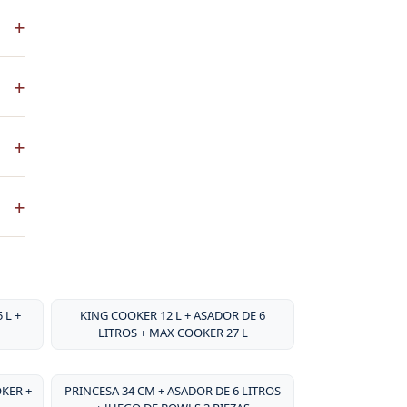
S es
+
 a
co
+
ste
+
ntos
. No
+
sa
por
 L +
KING COOKER 12 L + ASADOR DE 6
LITROS + MAX COOKER 27 L
OKER +
PRINCESA 34 CM + ASADOR DE 6 LITROS