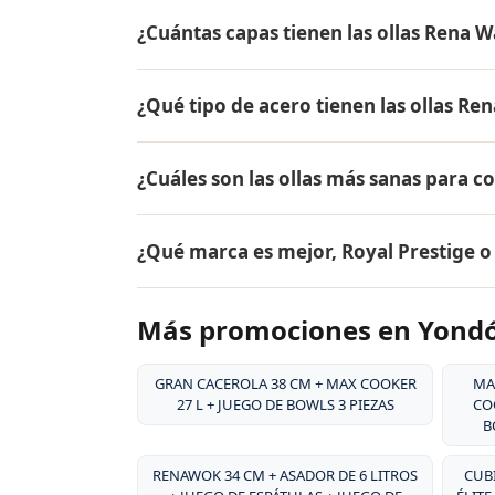
El precio de AQUA ✓ NANO CTU-500 + SA
¿Cuántas capas tienen las ollas Rena W
el mismo en todo Colombia. Contáctame po
Yondó.
Las ollas Rena Ware tienen 5 capas (tecnol
¿Qué tipo de acero tienen las ollas Re
18/10, dos capas de aleación de aluminio pa
aluminio puro. Este diseño permite cocina
Las ollas Rena Ware están fabricadas en ac
alimentos.
¿Cuáles son las ollas más sanas para c
tipo de acero es resistente a la corrosión, 
y es extremadamente duradero. Por eso tie
Las ollas más sanas para cocinar son las 
¿Qué marca es mejor, Royal Prestige 
liberan sustancias tóxicas, no reaccionan c
grasa, conservando hasta el 98% de los nut
Ambas son marcas premium de utensilios d
Más promociones en Yond
desde 1941, su acero inoxidable quirúrgico
patentado, y su garantía de por vida. Rena
la durabilidad excepcional de sus producto
GRAN CACEROLA 38 CM + MAX COOKER
MA
27 L + JUEGO DE BOWLS 3 PIEZAS
COO
B
RENAWOK 34 CM + ASADOR DE 6 LITROS
CUBI