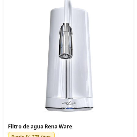
Filtro de agua Rena Ware
Desde
S/. 278
/mes