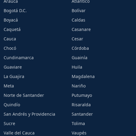
Arauca
Atlántico
Bogotá D.C.
Bolívar
Boyacá
Caldas
Caquetá
Casanare
Cauca
Cesar
Chocó
Córdoba
Cundinamarca
Guainía
Guaviare
Huila
La Guajira
Magdalena
Meta
Nariño
Norte de Santander
Putumayo
Quindío
Risaralda
San Andrés y Providencia
Santander
Sucre
Tolima
Valle del Cauca
Vaupés