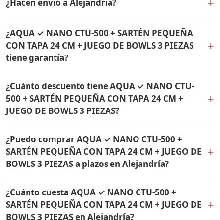
+
¿Hacen envío a Alejandría?
24 CM + JUEGO DE BOWLS 3 PIEZAS incluye: Filtro de
agua Rena Ware + Bowls Rena Ware + Sartén con tapa
Sí, hacemos envío gratis de AQUA ✓ NANO CTU-500 +
de 24 cm Rena Ware. Todos los productos son
¿AQUA ✓ NANO CTU-500 + SARTÉN PEQUEÑA
SARTÉN PEQUEÑA CON TAPA 24 CM + JUEGO DE BOWLS
originales Rena Ware con garantía de por vida.
+
CON TAPA 24 CM + JUEGO DE BOWLS 3 PIEZAS
3 PIEZAS a Alejandría, Antioquia y a todo Colombia. El
tiene garantía?
pago es contra entrega.
Sí, todos los productos incluidos en AQUA ✓ NANO
¿Cuánto descuento tiene AQUA ✓ NANO CTU-
CTU-500 + SARTÉN PEQUEÑA CON TAPA 24 CM + JUEGO
+
500 + SARTÉN PEQUEÑA CON TAPA 24 CM +
DE BOWLS 3 PIEZAS tienen garantía de por vida contra
JUEGO DE BOWLS 3 PIEZAS?
defectos de fabricación. Son productos originales Rena
Ware fabricados en acero inoxidable quirúrgico 18/10.
AQUA ✓ NANO CTU-500 + SARTÉN PEQUEÑA CON TAPA
¿Puedo comprar AQUA ✓ NANO CTU-500 +
24 CM + JUEGO DE BOWLS 3 PIEZAS tiene un 38% de
+
SARTÉN PEQUEÑA CON TAPA 24 CM + JUEGO DE
descuento. Contáctame por WhatsApp para conocer el
BOWLS 3 PIEZAS a plazos en Alejandría?
precio actual. Aplica para Alejandría y todo Colombia.
Sí, puedes adquirir AQUA ✓ NANO CTU-500 + SARTÉN
¿Cuánto cuesta AQUA ✓ NANO CTU-500 +
PEQUEÑA CON TAPA 24 CM + JUEGO DE BOWLS 3
+
SARTÉN PEQUEÑA CON TAPA 24 CM + JUEGO DE
PIEZAS con solo el 10% de inicial y pagar en cuotas
BOWLS 3 PIEZAS en Alejandría?