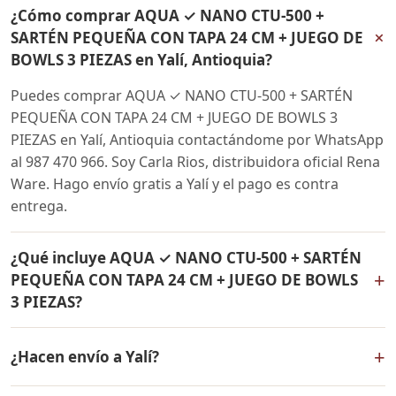
¿Cómo comprar AQUA ✓ NANO CTU-500 +
+
SARTÉN PEQUEÑA CON TAPA 24 CM + JUEGO DE
BOWLS 3 PIEZAS en Yalí, Antioquia?
Puedes comprar AQUA ✓ NANO CTU-500 + SARTÉN
PEQUEÑA CON TAPA 24 CM + JUEGO DE BOWLS 3
PIEZAS en Yalí, Antioquia contactándome por WhatsApp
al 987 470 966. Soy Carla Rios, distribuidora oficial Rena
Ware. Hago envío gratis a Yalí y el pago es contra
entrega.
¿Qué incluye AQUA ✓ NANO CTU-500 + SARTÉN
+
PEQUEÑA CON TAPA 24 CM + JUEGO DE BOWLS
3 PIEZAS?
AQUA ✓ NANO CTU-500 + SARTÉN PEQUEÑA CON TAPA
+
¿Hacen envío a Yalí?
24 CM + JUEGO DE BOWLS 3 PIEZAS incluye: Filtro de
agua Rena Ware + Bowls Rena Ware + Sartén con tapa