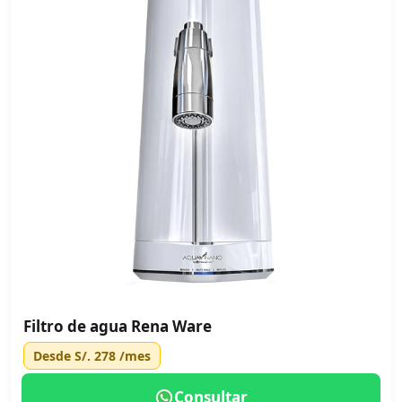
Filtro de agua Rena Ware
Desde
S/. 278
/mes
Consultar