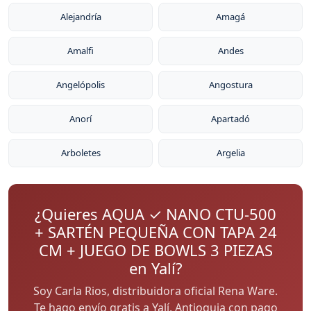
Alejandría
Amagá
Amalfi
Andes
Angelópolis
Angostura
Anorí
Apartadó
Arboletes
Argelia
¿Quieres AQUA ✓ NANO CTU-500
+ SARTÉN PEQUEÑA CON TAPA 24
CM + JUEGO DE BOWLS 3 PIEZAS
en Yalí?
Soy Carla Rios, distribuidora oficial Rena Ware.
Te hago envío gratis a Yalí, Antioquia con pago