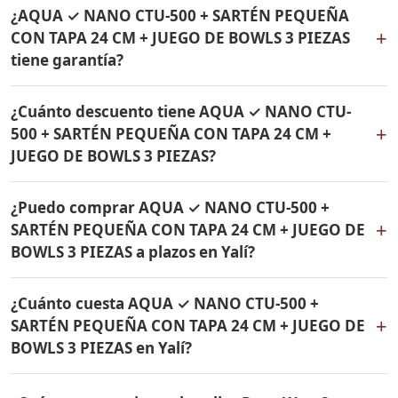
Sí, hacemos envío gratis de AQUA ✓ NANO CTU-500 +
de 24 cm Rena Ware. Todos los productos son
¿AQUA ✓ NANO CTU-500 + SARTÉN PEQUEÑA
SARTÉN PEQUEÑA CON TAPA 24 CM + JUEGO DE BOWLS
originales Rena Ware con garantía de por vida.
+
CON TAPA 24 CM + JUEGO DE BOWLS 3 PIEZAS
3 PIEZAS a Yalí, Antioquia y a todo Colombia. El pago es
tiene garantía?
contra entrega.
Sí, todos los productos incluidos en AQUA ✓ NANO
¿Cuánto descuento tiene AQUA ✓ NANO CTU-
CTU-500 + SARTÉN PEQUEÑA CON TAPA 24 CM + JUEGO
+
500 + SARTÉN PEQUEÑA CON TAPA 24 CM +
DE BOWLS 3 PIEZAS tienen garantía de por vida contra
JUEGO DE BOWLS 3 PIEZAS?
defectos de fabricación. Son productos originales Rena
Ware fabricados en acero inoxidable quirúrgico 18/10.
AQUA ✓ NANO CTU-500 + SARTÉN PEQUEÑA CON TAPA
¿Puedo comprar AQUA ✓ NANO CTU-500 +
24 CM + JUEGO DE BOWLS 3 PIEZAS tiene un 38% de
+
SARTÉN PEQUEÑA CON TAPA 24 CM + JUEGO DE
descuento. Contáctame por WhatsApp para conocer el
BOWLS 3 PIEZAS a plazos en Yalí?
precio actual. Aplica para Yalí y todo Colombia.
Sí, puedes adquirir AQUA ✓ NANO CTU-500 + SARTÉN
¿Cuánto cuesta AQUA ✓ NANO CTU-500 +
PEQUEÑA CON TAPA 24 CM + JUEGO DE BOWLS 3
+
SARTÉN PEQUEÑA CON TAPA 24 CM + JUEGO DE
PIEZAS con solo el 10% de inicial y pagar en cuotas
BOWLS 3 PIEZAS en Yalí?
mensuales de 12, 18 o 24 meses. Aplica para Yalí y todo
Colombia.
El precio de AQUA ✓ NANO CTU-500 + SARTÉN