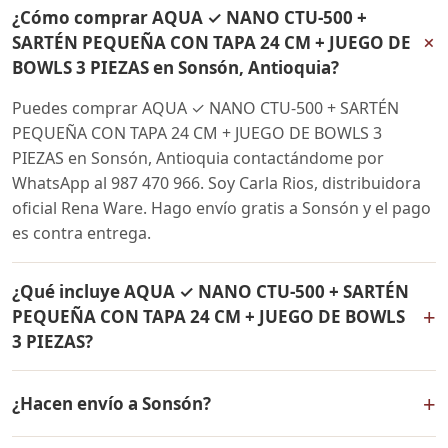
¿Cómo comprar AQUA ✓ NANO CTU-500 +
+
SARTÉN PEQUEÑA CON TAPA 24 CM + JUEGO DE
BOWLS 3 PIEZAS en Sonsón, Antioquia?
Puedes comprar AQUA ✓ NANO CTU-500 + SARTÉN
PEQUEÑA CON TAPA 24 CM + JUEGO DE BOWLS 3
PIEZAS en Sonsón, Antioquia contactándome por
WhatsApp al 987 470 966. Soy Carla Rios, distribuidora
oficial Rena Ware. Hago envío gratis a Sonsón y el pago
es contra entrega.
¿Qué incluye AQUA ✓ NANO CTU-500 + SARTÉN
+
PEQUEÑA CON TAPA 24 CM + JUEGO DE BOWLS
3 PIEZAS?
AQUA ✓ NANO CTU-500 + SARTÉN PEQUEÑA CON TAPA
+
¿Hacen envío a Sonsón?
24 CM + JUEGO DE BOWLS 3 PIEZAS incluye: Filtro de
agua Rena Ware + Bowls Rena Ware + Sartén con tapa