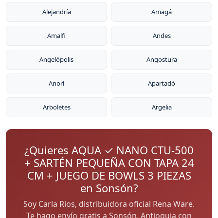
Alejandría
Amagá
Amalfi
Andes
Angelópolis
Angostura
Anorí
Apartadó
Arboletes
Argelia
¿Quieres AQUA ✓ NANO CTU-500
+ SARTÉN PEQUEÑA CON TAPA 24
CM + JUEGO DE BOWLS 3 PIEZAS
en Sonsón?
Soy Carla Rios, distribuidora oficial Rena Ware.
Te hago envío gratis a Sonsón, Antioquia con