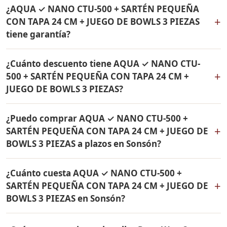
Sí, hacemos envío gratis de AQUA ✓ NANO CTU-500 +
de 24 cm Rena Ware. Todos los productos son
¿AQUA ✓ NANO CTU-500 + SARTÉN PEQUEÑA
SARTÉN PEQUEÑA CON TAPA 24 CM + JUEGO DE BOWLS
originales Rena Ware con garantía de por vida.
+
CON TAPA 24 CM + JUEGO DE BOWLS 3 PIEZAS
3 PIEZAS a Sonsón, Antioquia y a todo Colombia. El
tiene garantía?
pago es contra entrega.
Sí, todos los productos incluidos en AQUA ✓ NANO
¿Cuánto descuento tiene AQUA ✓ NANO CTU-
CTU-500 + SARTÉN PEQUEÑA CON TAPA 24 CM + JUEGO
+
500 + SARTÉN PEQUEÑA CON TAPA 24 CM +
DE BOWLS 3 PIEZAS tienen garantía de por vida contra
JUEGO DE BOWLS 3 PIEZAS?
defectos de fabricación. Son productos originales Rena
Ware fabricados en acero inoxidable quirúrgico 18/10.
AQUA ✓ NANO CTU-500 + SARTÉN PEQUEÑA CON TAPA
¿Puedo comprar AQUA ✓ NANO CTU-500 +
24 CM + JUEGO DE BOWLS 3 PIEZAS tiene un 38% de
+
SARTÉN PEQUEÑA CON TAPA 24 CM + JUEGO DE
descuento. Contáctame por WhatsApp para conocer el
BOWLS 3 PIEZAS a plazos en Sonsón?
precio actual. Aplica para Sonsón y todo Colombia.
Sí, puedes adquirir AQUA ✓ NANO CTU-500 + SARTÉN
¿Cuánto cuesta AQUA ✓ NANO CTU-500 +
PEQUEÑA CON TAPA 24 CM + JUEGO DE BOWLS 3
+
SARTÉN PEQUEÑA CON TAPA 24 CM + JUEGO DE
PIEZAS con solo el 10% de inicial y pagar en cuotas
BOWLS 3 PIEZAS en Sonsón?
mensuales de 12, 18 o 24 meses. Aplica para Sonsón y
todo Colombia.
El precio de AQUA ✓ NANO CTU-500 + SARTÉN