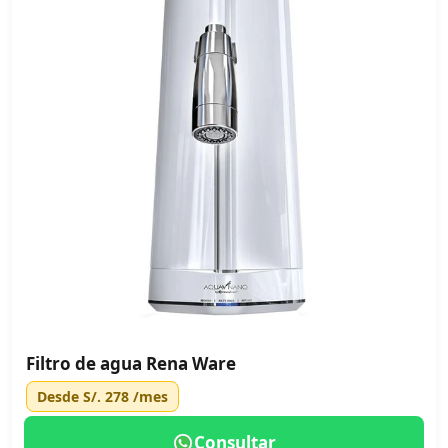
Filtro de agua Rena Ware
Desde
S/. 278
/mes
Consultar