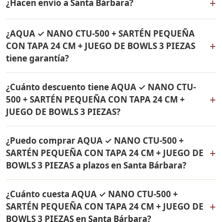
+
¿Hacen envío a Santa Bárbara?
24 CM + JUEGO DE BOWLS 3 PIEZAS incluye: Filtro de
agua Rena Ware + Bowls Rena Ware + Sartén con tapa
Sí, hacemos envío gratis de AQUA ✓ NANO CTU-500 +
de 24 cm Rena Ware. Todos los productos son
¿AQUA ✓ NANO CTU-500 + SARTÉN PEQUEÑA
SARTÉN PEQUEÑA CON TAPA 24 CM + JUEGO DE BOWLS
originales Rena Ware con garantía de por vida.
+
CON TAPA 24 CM + JUEGO DE BOWLS 3 PIEZAS
3 PIEZAS a Santa Bárbara, Antioquia y a todo Colombia.
tiene garantía?
El pago es contra entrega.
Sí, todos los productos incluidos en AQUA ✓ NANO
¿Cuánto descuento tiene AQUA ✓ NANO CTU-
CTU-500 + SARTÉN PEQUEÑA CON TAPA 24 CM + JUEGO
+
500 + SARTÉN PEQUEÑA CON TAPA 24 CM +
DE BOWLS 3 PIEZAS tienen garantía de por vida contra
JUEGO DE BOWLS 3 PIEZAS?
defectos de fabricación. Son productos originales Rena
Ware fabricados en acero inoxidable quirúrgico 18/10.
AQUA ✓ NANO CTU-500 + SARTÉN PEQUEÑA CON TAPA
¿Puedo comprar AQUA ✓ NANO CTU-500 +
24 CM + JUEGO DE BOWLS 3 PIEZAS tiene un 38% de
+
SARTÉN PEQUEÑA CON TAPA 24 CM + JUEGO DE
descuento. Contáctame por WhatsApp para conocer el
BOWLS 3 PIEZAS a plazos en Santa Bárbara?
precio actual. Aplica para Santa Bárbara y todo
Colombia.
Sí, puedes adquirir AQUA ✓ NANO CTU-500 + SARTÉN
¿Cuánto cuesta AQUA ✓ NANO CTU-500 +
PEQUEÑA CON TAPA 24 CM + JUEGO DE BOWLS 3
+
SARTÉN PEQUEÑA CON TAPA 24 CM + JUEGO DE
PIEZAS con solo el 10% de inicial y pagar en cuotas
BOWLS 3 PIEZAS en Santa Bárbara?