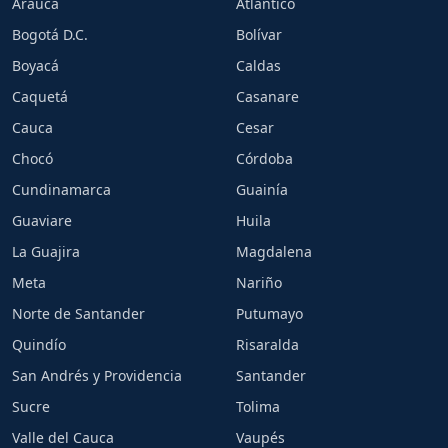
Arauca
Atlántico
Bogotá D.C.
Bolívar
Boyacá
Caldas
Caquetá
Casanare
Cauca
Cesar
Chocó
Córdoba
Cundinamarca
Guainía
Guaviare
Huila
La Guajira
Magdalena
Meta
Nariño
Norte de Santander
Putumayo
Quindío
Risaralda
San Andrés y Providencia
Santander
Sucre
Tolima
Valle del Cauca
Vaupés