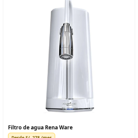
Filtro de agua Rena Ware
Desde
S/. 278
/mes