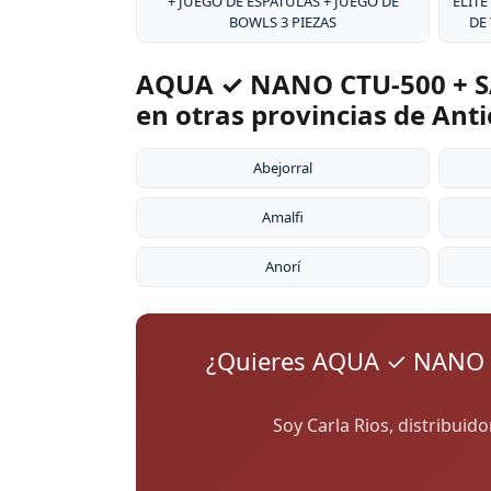
+ JUEGO DE ESPÁTULAS + JUEGO DE
ÉLITE
BOWLS 3 PIEZAS
DE
AQUA ✓ NANO CTU-500 + S
en otras provincias de Ant
Abejorral
Amalfi
Anorí
¿Quieres AQUA ✓ NANO 
Soy Carla Rios, distribuid