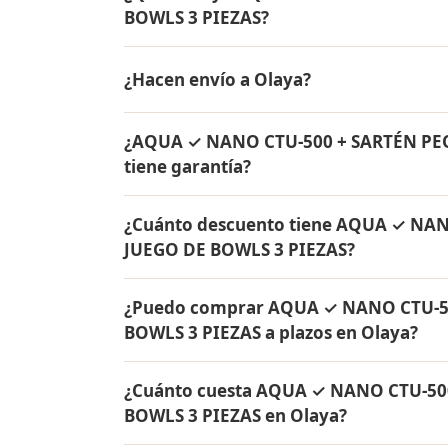
BOWLS 3 PIEZAS?
AQUA ✓ NANO CTU-500 + SARTÉN PEQUEÑA C
¿Hacen envío a Olaya?
de agua Rena Ware + Bowls Rena Ware + Sa
originales Rena Ware con garantía de por v
Sí, hacemos envío gratis de AQUA ✓ NA
¿AQUA ✓ NANO CTU-500 + SARTÉN PE
BOWLS 3 PIEZAS a Olaya, Antioquia y a tod
tiene garantía?
Sí, todos los productos incluidos en A
¿Cuánto descuento tiene AQUA ✓ NA
JUEGO DE BOWLS 3 PIEZAS tienen garantía 
JUEGO DE BOWLS 3 PIEZAS?
originales Rena Ware fabricados en acero i
AQUA ✓ NANO CTU-500 + SARTÉN PEQUEÑA 
¿Puedo comprar AQUA ✓ NANO CTU-5
de descuento. Contáctame por WhatsApp par
BOWLS 3 PIEZAS a plazos en Olaya?
Colombia.
Sí, puedes adquirir AQUA ✓ NANO CTU-5
¿Cuánto cuesta AQUA ✓ NANO CTU-50
PIEZAS con solo el 10% de inicial y pagar 
BOWLS 3 PIEZAS en Olaya?
todo Colombia.