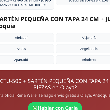
 35 PZS + RENAWOK 34 CM + JUEGO
JUEGO DE BOWLS 3 PIEZAS
 TAZAS Y CUCHARAS MEDIDORAS
ARTÉN PEQUEÑA CON TAPA 24 CM + J
ioquia
Abriaquí
Alejandría
Andes
Angelópolis
Apartadó
Arboletes
CTU-500 + SARTÉN PEQUEÑA CON TAPA 24
PIEZAS en Olaya?
ora oficial Rena Ware. Te hago envío gratis a Olaya, Antioqu
Hablar con Carla