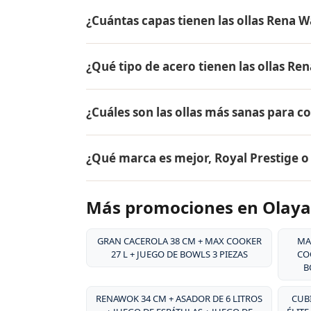
El precio de AQUA ✓ NANO CTU-500 + SA
¿Cuántas capas tienen las ollas Rena W
el mismo en todo Colombia. Contáctame po
Olaya.
Las ollas Rena Ware tienen 5 capas (tecnol
¿Qué tipo de acero tienen las ollas Re
18/10, dos capas de aleación de aluminio pa
aluminio puro. Este diseño permite cocina
Las ollas Rena Ware están fabricadas en ac
alimentos.
¿Cuáles son las ollas más sanas para c
tipo de acero es resistente a la corrosión, 
y es extremadamente duradero. Por eso tie
Las ollas más sanas para cocinar son las 
¿Qué marca es mejor, Royal Prestige 
liberan sustancias tóxicas, no reaccionan c
grasa, conservando hasta el 98% de los nut
Ambas son marcas premium de utensilios d
Más promociones en Olaya
desde 1941, su acero inoxidable quirúrgico
patentado, y su garantía de por vida. Rena
la durabilidad excepcional de sus producto
GRAN CACEROLA 38 CM + MAX COOKER
MA
27 L + JUEGO DE BOWLS 3 PIEZAS
COO
B
RENAWOK 34 CM + ASADOR DE 6 LITROS
CUBI