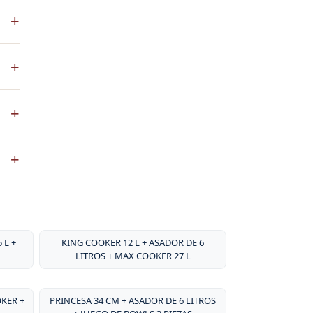
S es
+
 a
co
+
ste
+
ntos
. No
+
sa
por
 L +
KING COOKER 12 L + ASADOR DE 6
LITROS + MAX COOKER 27 L
OKER +
PRINCESA 34 CM + ASADOR DE 6 LITROS