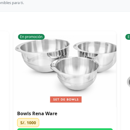
ibles para ti.
En promoción
E
Bowls Rena Ware
S/. 1000