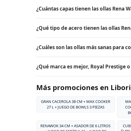
El precio de AQUA ✓ NANO CTU-500 + SA
¿Cuántas capas tienen las ollas Rena W
el mismo en todo Colombia. Contáctame po
Liborina.
Las ollas Rena Ware tienen 5 capas (tecnol
¿Qué tipo de acero tienen las ollas Re
18/10, dos capas de aleación de aluminio pa
aluminio puro. Este diseño permite cocina
Las ollas Rena Ware están fabricadas en ac
alimentos.
¿Cuáles son las ollas más sanas para c
tipo de acero es resistente a la corrosión, 
y es extremadamente duradero. Por eso tie
Las ollas más sanas para cocinar son las 
¿Qué marca es mejor, Royal Prestige 
liberan sustancias tóxicas, no reaccionan c
grasa, conservando hasta el 98% de los nut
Ambas son marcas premium de utensilios d
Más promociones en Libor
desde 1941, su acero inoxidable quirúrgico
patentado, y su garantía de por vida. Rena
la durabilidad excepcional de sus producto
GRAN CACEROLA 38 CM + MAX COOKER
MA
27 L + JUEGO DE BOWLS 3 PIEZAS
COO
B
RENAWOK 34 CM + ASADOR DE 6 LITROS
CUBI