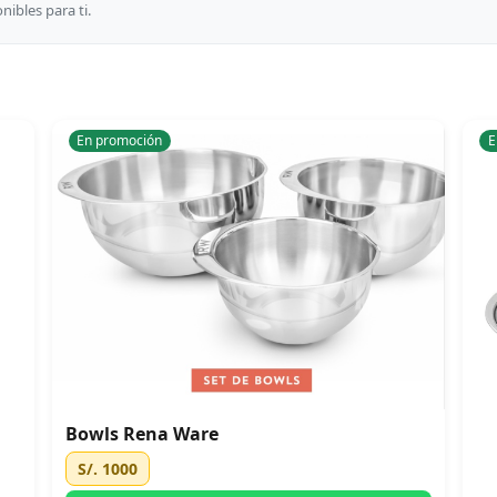
ibles para ti.
En promoción
E
Bowls Rena Ware
S/. 1000