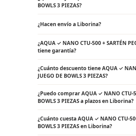
BOWLS 3 PIEZAS?
AQUA ✓ NANO CTU-500 + SARTÉN PEQUEÑA C
¿Hacen envío a Liborina?
de agua Rena Ware + Bowls Rena Ware + Sa
originales Rena Ware con garantía de por v
Sí, hacemos envío gratis de AQUA ✓ NA
¿AQUA ✓ NANO CTU-500 + SARTÉN PE
BOWLS 3 PIEZAS a Liborina, Antioquia y a t
tiene garantía?
Sí, todos los productos incluidos en A
¿Cuánto descuento tiene AQUA ✓ NA
JUEGO DE BOWLS 3 PIEZAS tienen garantía 
JUEGO DE BOWLS 3 PIEZAS?
originales Rena Ware fabricados en acero i
AQUA ✓ NANO CTU-500 + SARTÉN PEQUEÑA 
¿Puedo comprar AQUA ✓ NANO CTU-5
de descuento. Contáctame por WhatsApp par
BOWLS 3 PIEZAS a plazos en Liborina?
Colombia.
Sí, puedes adquirir AQUA ✓ NANO CTU-5
¿Cuánto cuesta AQUA ✓ NANO CTU-50
PIEZAS con solo el 10% de inicial y pagar e
BOWLS 3 PIEZAS en Liborina?
todo Colombia.