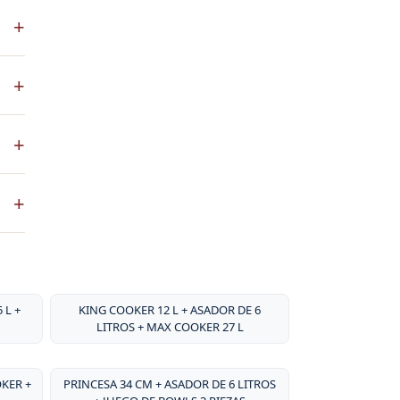
S es
+
 a
co
+
ste
+
ntos
. No
+
sa
por
 L +
KING COOKER 12 L + ASADOR DE 6
LITROS + MAX COOKER 27 L
OKER +
PRINCESA 34 CM + ASADOR DE 6 LITROS