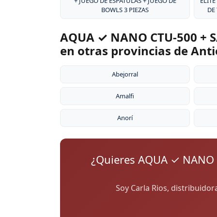
+ JUEGO DE ESPÁTULAS + JUEGO DE
ÉLITE
BOWLS 3 PIEZAS
DE
AQUA ✓ NANO CTU-500 + S
en otras provincias de Ant
Abejorral
Amalfi
Anorí
¿Quieres AQUA ✓ NANO 
Soy Carla Rios, distribuido