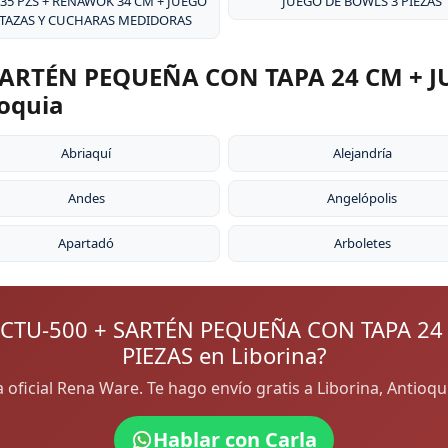
 35 PZS + RENAWOK 34 CM + JUEGO
JUEGO DE BOWLS 3 PIEZAS
 TAZAS Y CUCHARAS MEDIDORAS
ARTÉN PEQUEÑA CON TAPA 24 CM + J
ioquia
Abriaquí
Alejandría
Andes
Angelópolis
Apartadó
Arboletes
CTU-500 + SARTÉN PEQUEÑA CON TAPA 24
PIEZAS en Liborina?
ra oficial Rena Ware. Te hago envío gratis a Liborina, Antioq
Hablar con Carla