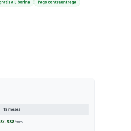
gratis a Liborina
Pago contraentrega
18 meses
S/. 338
/mes