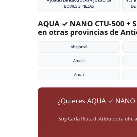
+ JUEGO DE ESPÁTULAS + JUEGO DE
ÉLITE
BOWLS 3 PIEZAS
DE
AQUA ✓ NANO CTU-500 + S
en otras provincias de Ant
Abejorral
Amalfi
Anorí
¿Quieres AQUA ✓ NANO 
Soy Carla Rios, distribuidora ofic