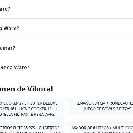
RTÉN PEQUEÑA CON TAPA 24 CM + JUEGO DE BOWLS 3 PIEZA
are?
 WhatsApp para conocer el precio actual con envío gratis 
ogía 5-ply): dos capas externas de acero inoxidable quirúrgi
na Ware?
ra distribución uniforme del calor, y un núcleo central de
r a baja temperatura conservando los nutrientes de los
ero inoxidable quirúrgico 18/10 (18% cromo, 10% níquel). E
ocinar?
no libera sustancias tóxicas, no altera el sabor de los alime
nen garantía de por vida.
de acero inoxidable quirúrgico 18/10 como las de Rena Ware
o Rena Ware?
on los alimentos ácidos, y permiten cocinar sin agua y sin
rientes, vitaminas y minerales.
e cocina, pero Rena Ware se distingue por su trayectoria
men de Viboral
 18/10 de 5 capas, su sistema de cocción sin agua y sin gra
 Ware tiene presencia en más de 20 países y es reconocida 
s.
X COOKER 27 L + SUPER DELUXE
RENAWOK 34 CM + RONDEAU 4.5
KER 16 L + KING COOKER 12 L +
JUEGO DE BOWLS 3 PIEZAS
OTELLA FILTRANTE RENA WARE
ERTOS ÉLITE 35 PZS + CUBIERTOS
ASADOR DE 6 LITROS + MULTI CO