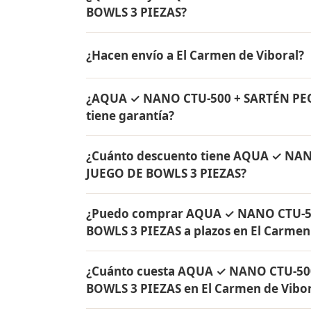
BOWLS 3 PIEZAS?
AQUA ✓ NANO CTU-500 + SARTÉN PEQUEÑA C
¿Hacen envío a El Carmen de Viboral?
de agua Rena Ware + Bowls Rena Ware + Sa
originales Rena Ware con garantía de por v
Sí, hacemos envío gratis de AQUA ✓ NA
¿AQUA ✓ NANO CTU-500 + SARTÉN PE
BOWLS 3 PIEZAS a El Carmen de Viboral, An
tiene garantía?
Sí, todos los productos incluidos en A
¿Cuánto descuento tiene AQUA ✓ NA
JUEGO DE BOWLS 3 PIEZAS tienen garantía 
JUEGO DE BOWLS 3 PIEZAS?
originales Rena Ware fabricados en acero i
AQUA ✓ NANO CTU-500 + SARTÉN PEQUEÑA 
¿Puedo comprar AQUA ✓ NANO CTU-5
de descuento. Contáctame por WhatsApp par
BOWLS 3 PIEZAS a plazos en El Carmen
y todo Colombia.
Sí, puedes adquirir AQUA ✓ NANO CTU-5
¿Cuánto cuesta AQUA ✓ NANO CTU-50
PIEZAS con solo el 10% de inicial y pagar 
BOWLS 3 PIEZAS en El Carmen de Vibor
de Viboral y todo Colombia.