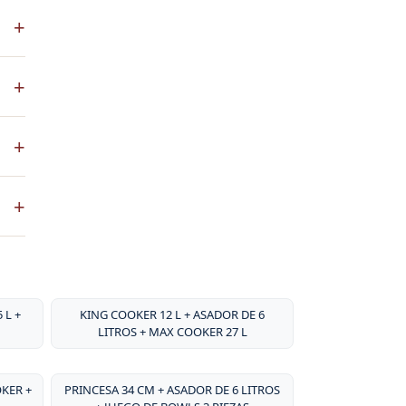
S es
+
a El
co
+
ste
+
ntos
. No
+
sa
por
 L +
KING COOKER 12 L + ASADOR DE 6
LITROS + MAX COOKER 27 L
OKER +
PRINCESA 34 CM + ASADOR DE 6 LITROS