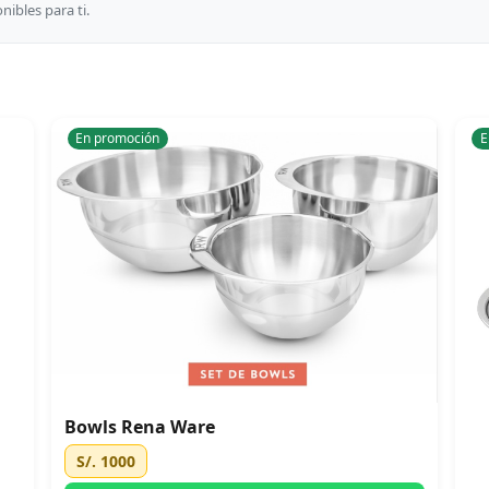
ibles para ti.
En promoción
E
Bowls Rena Ware
S/. 1000