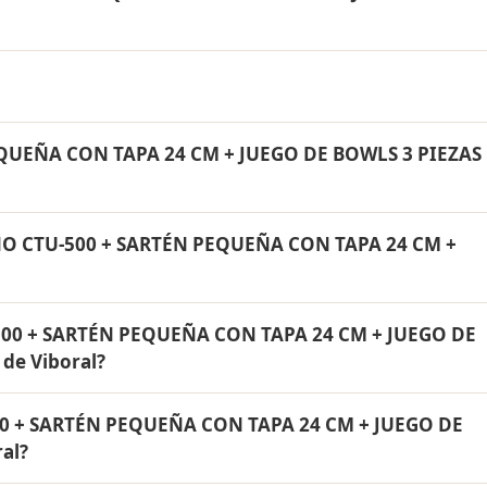
ON TAPA 24 CM + JUEGO DE BOWLS 3 PIEZAS incluye: Fil
rtén con tapa de 24 cm Rena Ware. Todos los productos s
ida.
NO CTU-500 + SARTÉN PEQUEÑA CON TAPA 24 CM + JUEGO DE
QUEÑA CON TAPA 24 CM + JUEGO DE BOWLS 3 PIEZAS
tioquia y a todo Colombia. El pago es contra entrega.
QUA ✓ NANO CTU-500 + SARTÉN PEQUEÑA CON TAPA 24 CM +
NO CTU-500 + SARTÉN PEQUEÑA CON TAPA 24 CM +
de por vida contra defectos de fabricación. Son productos
noxidable quirúrgico 18/10.
CON TAPA 24 CM + JUEGO DE BOWLS 3 PIEZAS tiene un 3
00 + SARTÉN PEQUEÑA CON TAPA 24 CM + JUEGO DE
a conocer el precio actual. Aplica para El Carmen de Vibo
 de Viboral?
00 + SARTÉN PEQUEÑA CON TAPA 24 CM + JUEGO DE BOWLS 
0 + SARTÉN PEQUEÑA CON TAPA 24 CM + JUEGO DE
en cuotas mensuales de 12, 18 o 24 meses. Aplica para El Ca
al?