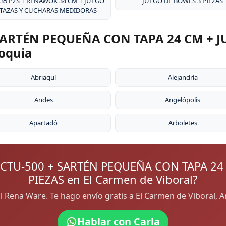
 35 PZS + RENAWOK 34 CM + JUEGO
JUEGO DE BOWLS 3 PIEZAS
 TAZAS Y CUCHARAS MEDIDORAS
ARTÉN PEQUEÑA CON TAPA 24 CM + J
ioquia
Abriaquí
Alejandría
Andes
Angelópolis
Apartadó
Arboletes
CTU-500 + SARTÉN PEQUEÑA CON TAPA 24
PIEZAS en El Carmen de Viboral?
ial Rena Ware. Te hago envío gratis a El Carmen de Viboral,
Hablar con Carla