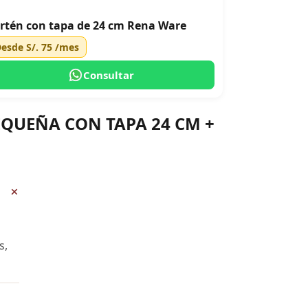
rtén con tapa de 24 cm Rena Ware
Desde
S/. 75
/mes
Consultar
PEQUEÑA CON TAPA 24 CM +
+
s,