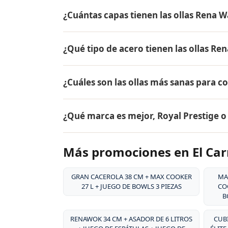
El precio de AQUA ✓ NANO CTU-500 + SA
¿Cuántas capas tienen las ollas Rena W
el mismo en todo Colombia. Contáctame por
Carmen de Viboral.
Las ollas Rena Ware tienen 5 capas (tecnol
¿Qué tipo de acero tienen las ollas Re
18/10, dos capas de aleación de aluminio pa
aluminio puro. Este diseño permite cocina
Las ollas Rena Ware están fabricadas en ac
alimentos.
¿Cuáles son las ollas más sanas para c
tipo de acero es resistente a la corrosión, 
y es extremadamente duradero. Por eso tie
Las ollas más sanas para cocinar son las 
¿Qué marca es mejor, Royal Prestige 
liberan sustancias tóxicas, no reaccionan c
grasa, conservando hasta el 98% de los nut
Ambas son marcas premium de utensilios d
Más promociones en El Car
desde 1941, su acero inoxidable quirúrgico
patentado, y su garantía de por vida. Rena
la durabilidad excepcional de sus producto
GRAN CACEROLA 38 CM + MAX COOKER
MA
27 L + JUEGO DE BOWLS 3 PIEZAS
COO
B
RENAWOK 34 CM + ASADOR DE 6 LITROS
CUBI