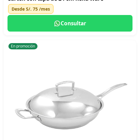
Desde
S/. 75
/mes
Consultar
En promoción