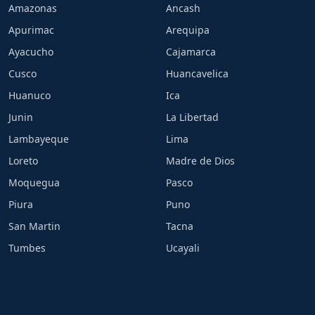
Amazonas
Ancash
Apurimac
Arequipa
Ayacucho
Cajamarca
Cusco
Huancavelica
Huanuco
Ica
Junin
La Libertad
Lambayeque
Lima
Loreto
Madre de Dios
Moquegua
Pasco
Piura
Puno
San Martin
Tacna
Tumbes
Ucayali