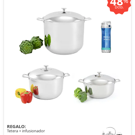
48
%
Dcto.
REGALO:
Tetera + infusionador