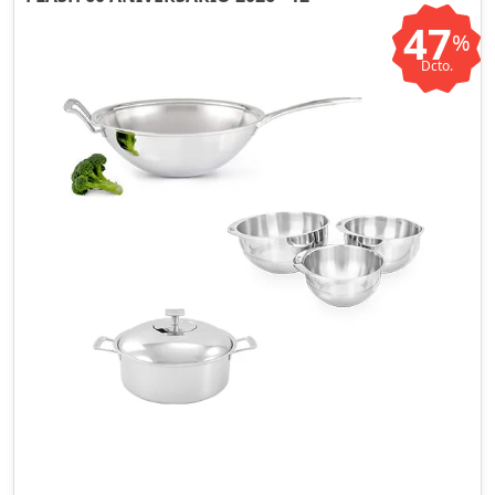
47
%
Dcto.