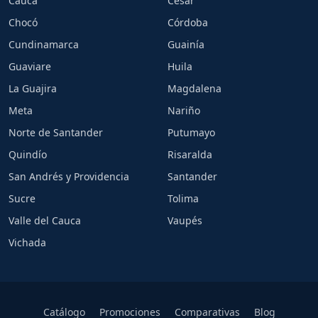
Cauca
Cesar
Chocó
Córdoba
Cundinamarca
Guainía
Guaviare
Huila
La Guajira
Magdalena
Meta
Nariño
Norte de Santander
Putumayo
Quindío
Risaralda
San Andrés y Providencia
Santander
Sucre
Tolima
Valle del Cauca
Vaupés
Vichada
Catálogo
Promociones
Comparativas
Blog