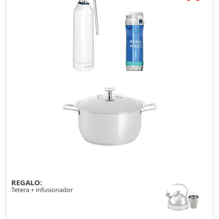
REGALO:
Tetera + infusionador