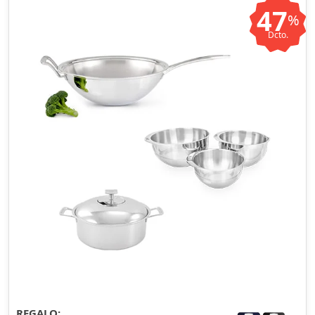
47
%
Dcto.
REGALO: