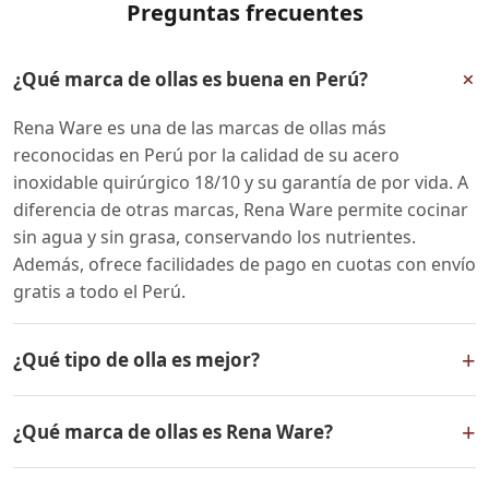
Preguntas frecuentes
+
¿Qué marca de ollas es buena en Perú?
Rena Ware es una de las marcas de ollas más
reconocidas en Perú por la calidad de su acero
inoxidable quirúrgico 18/10 y su garantía de por vida. A
diferencia de otras marcas, Rena Ware permite cocinar
sin agua y sin grasa, conservando los nutrientes.
Además, ofrece facilidades de pago en cuotas con envío
gratis a todo el Perú.
+
¿Qué tipo de olla es mejor?
Las mejores ollas son las de acero inoxidable quirúrgico
+
¿Qué marca de ollas es Rena Ware?
18/10 con tecnología multicapa, como las de Rena
Ware. Permiten cocinar a baja temperatura sin agua ni
Rena Ware es una marca estadounidense fundada en