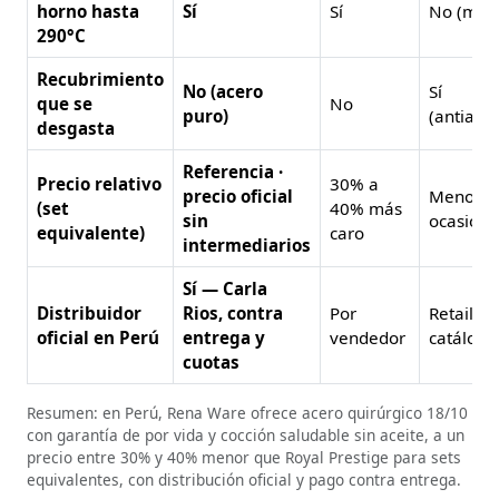
horno hasta
Sí
Sí
No (man
290°C
Recubrimiento
No (acero
Sí
que se
No
puro)
(antiadh
desgasta
Referencia ·
Precio relativo
30% a
precio oficial
Menor · 
(set
40% más
sin
ocasiona
equivalente)
caro
intermediarios
Sí — Carla
Distribuidor
Rios, contra
Por
Retail /
oficial en Perú
entrega y
vendedor
catálogo
cuotas
Resumen: en Perú, Rena Ware ofrece acero quirúrgico 18/10
con garantía de por vida y cocción saludable sin aceite, a un
precio entre 30% y 40% menor que Royal Prestige para sets
equivalentes, con distribución oficial y pago contra entrega.