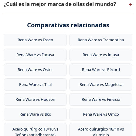
grasa, conservando nutrientes y vitaminas. Son
+
¿Cuál es la mejor marca de ollas del mundo?
1941 en Seattle, Washington. Se especializa en
compatibles con todo tipo de cocinas (gas, eléctrica,
utensilios de cocina de acero inoxidable quirúrgico
inducción y horno) y tienen garantía de por vida.
Rena Ware es considerada una de las mejores marcas
18/10 de alta calidad, filtros de agua y productos para el
Comparativas relacionadas
de ollas del mundo por su acero inoxidable quirúrgico
hogar. Tiene presencia en más de 20 países de América
18/10 de grado quirúrgico, su sistema de cocción sin
Latina y Asia.
agua y sin grasa, y su garantía de por vida. Sus
Rena Ware vs Essen
Rena Ware vs Tramontina
productos conservan nutrientes, vitaminas y minerales
Rena Ware vs Facusa
Rena Ware vs Imusa
al cocinar a baja temperatura con vapor.
Rena Ware vs Oster
Rena Ware vs Récord
Rena Ware vs T-fal
Rena Ware vs Magefesa
Rena Ware vs Hudson
Rena Ware vs Finezza
Rena Ware vs Ilko
Rena Ware vs Umco
Acero quirúrgico 18/10 vs
Acero quirúrgico 18/10 vs
Teflón (antiadherente)
Aluminio