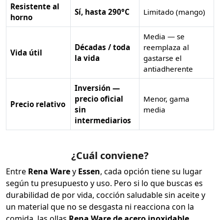
Resistente al
Sí, hasta 290°C
Limitado (mango)
horno
Media — se
Décadas / toda
reemplaza al
Vida útil
la vida
gastarse el
antiadherente
Inversión —
precio oficial
Menor, gama
Precio relativo
sin
media
intermediarios
¿Cuál conviene?
Entre
Rena Ware
y
Essen
, cada opción tiene su lugar
según tu presupuesto y uso. Pero si lo que buscas es
durabilidad de por vida, cocción saludable sin aceite y
un material que no se desgasta ni reacciona con la
comida, las ollas
Rena Ware de acero inoxidable