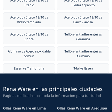
Acero quirúrgico 18/10 vs
Acero quirúrgico 18/10 vs
Titanio
Piedra / granito
Acero quirúrgico 18/10 vs
Acero quirúrgico 18/10 vs
Vidrio templado
Barro / arcilla
Acero quirúrgico 18/10 vs
Teflón (antiadherente) vs
Cobre
Cerámica
Aluminio vs Acero inoxidable
Teflón (antiadherente) vs
común
Aluminio
Essen vs Tramontina
T-fal vs Essen
Rena Ware en las principales ciudades
Paginas dedicadas con toda la informacion para tu ciudad
Ollas Rena Ware en Lima
Ollas Rena Ware en Arequipa