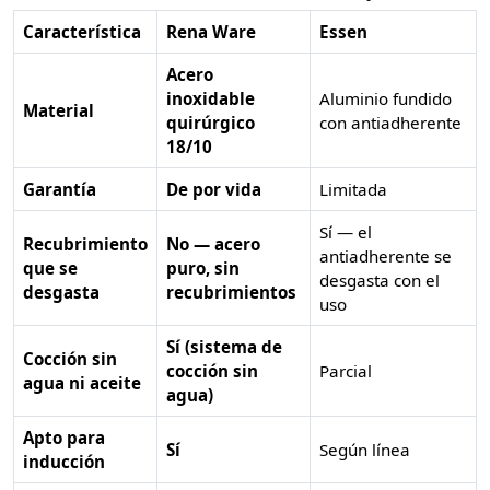
Característica
Rena Ware
Essen
Acero
inoxidable
Aluminio fundido
Material
quirúrgico
con antiadherente
18/10
Garantía
De por vida
Limitada
Sí — el
Recubrimiento
No — acero
antiadherente se
que se
puro, sin
desgasta con el
desgasta
recubrimientos
uso
Sí (sistema de
Cocción sin
cocción sin
Parcial
agua ni aceite
agua)
Apto para
Sí
Según línea
inducción