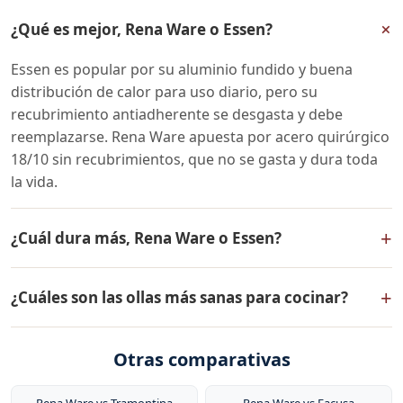
+
¿Qué es mejor, Rena Ware o Essen?
Essen es popular por su aluminio fundido y buena
distribución de calor para uso diario, pero su
recubrimiento antiadherente se desgasta y debe
reemplazarse. Rena Ware apuesta por acero quirúrgico
18/10 sin recubrimientos, que no se gasta y dura toda
la vida.
+
¿Cuál dura más, Rena Ware o Essen?
Rena Ware (acero inoxidable quirúrgico 18/10) tiene
+
¿Cuáles son las ollas más sanas para cocinar?
una vida útil de décadas / toda la vida con garantía de
por vida. Essen ofrece una vida útil de media — se
Las ollas más sanas para cocinar son las de acero
reemplaza al gastarse el antiadherente. Para
Otras comparativas
inoxidable quirúrgico 18/10 como las de Rena Ware. No
durabilidad a largo plazo, el acero quirúrgico 18/10 sin
liberan sustancias tóxicas, no reaccionan con los
recubrimientos que se desgasten es la opción más