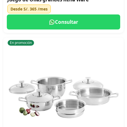
Desde
S/. 365
/mes
Consultar
En promoción