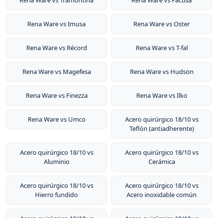
alimentos ácidos, y permiten cocinar sin agua y sin
Rena Ware vs Tramontina
Rena Ware vs Facusa
sólida.
grasa, conservando hasta el 98% de los nutrientes,
Rena Ware vs Imusa
Rena Ware vs Oster
vitaminas y minerales.
Rena Ware vs Récord
Rena Ware vs T-fal
Rena Ware vs Magefesa
Rena Ware vs Hudson
Rena Ware vs Finezza
Rena Ware vs Ilko
Rena Ware vs Umco
Acero quirúrgico 18/10 vs
Teflón (antiadherente)
Acero quirúrgico 18/10 vs
Acero quirúrgico 18/10 vs
Aluminio
Cerámica
Acero quirúrgico 18/10 vs
Acero quirúrgico 18/10 vs
Hierro fundido
Acero inoxidable común