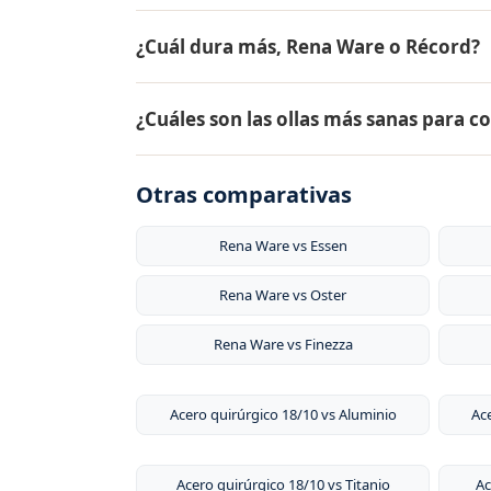
¿Cuál dura más, Rena Ware o Récord?
Rena Ware (acero inoxidable quirúrgico 18/1
¿Cuáles son las ollas más sanas para c
de por vida. Récord ofrece una vida útil de
18/10 sin recubrimientos que se desgasten 
Las ollas más sanas para cocinar son las 
Otras comparativas
liberan sustancias tóxicas, no reaccionan c
grasa, conservando hasta el 98% de los nut
Rena Ware vs Essen
Rena Ware vs Oster
Rena Ware vs Finezza
Acero quirúrgico 18/10 vs Aluminio
Ace
Acero quirúrgico 18/10 vs Titanio
Ac