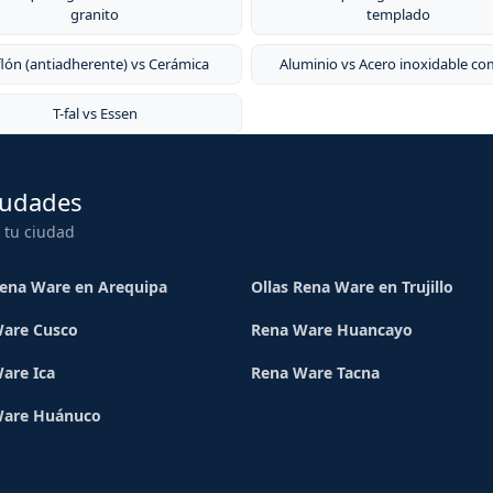
granito
templado
flón (antiadherente) vs Cerámica
Aluminio vs Acero inoxidable c
T-fal vs Essen
iudades
 tu ciudad
Rena Ware en Arequipa
Ollas Rena Ware en Trujillo
are Cusco
Rena Ware Huancayo
are Ica
Rena Ware Tacna
Ware Huánuco