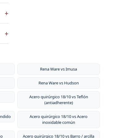
+
ía
+
. No
Rena Ware vs Imusa
Rena Ware vs Hudson
Acero quirúrgico 18/10 vs Teflón
(antiadherente)
undido
Acero quirúrgico 18/10 vs Acero
inoxidable común
io
Acero quirúrgico 18/10 vs Barro / arcilla