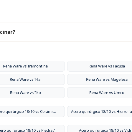
0) tiene una vida útil de décadas / toda la vida con garant
ocinar?
 media. Para durabilidad a largo plazo, el acero quirúrgico
es la opción más sólida.
de acero inoxidable quirúrgico 18/10 como las de Rena Ware
on los alimentos ácidos, y permiten cocinar sin agua y sin
rientes, vitaminas y minerales.
Rena Ware vs Tramontina
Rena Ware vs Facusa
Rena Ware vs T-fal
Rena Ware vs Magefesa
Rena Ware vs Ilko
Rena Ware vs Umco
ro quirúrgico 18/10 vs Cerámica
Acero quirúrgico 18/10 vs Hierro f
ero quirúrgico 18/10 vs Piedra /
Acero quirúrgico 18/10 vs Vidr