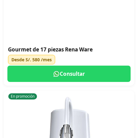
Gourmet de 17 piezas Rena Ware
Desde
S/. 580
/mes
Consultar
En promoción