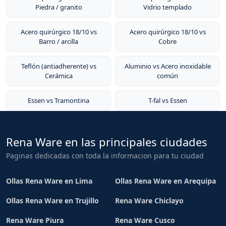
Piedra / granito
Vidrio templado
Acero quirúrgico 18/10 vs
Acero quirúrgico 18/10 vs
Barro / arcilla
Cobre
Teflón (antiadherente) vs
Aluminio vs Acero inoxidable
Cerámica
común
Essen vs Tramontina
T-fal vs Essen
Rena Ware en las principales ciudades
Paginas dedicadas con toda la informacion para tu ciudad
Ollas Rena Ware en Lima
Ollas Rena Ware en Arequipa
Ollas Rena Ware en Trujillo
Rena Ware Chiclayo
Rena Ware Piura
Rena Ware Cusco