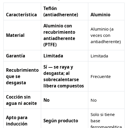
Teflón
Característica
(antiadherente)
Aluminio
Aluminio con
Aluminio (a
recubrimiento
Material
veces con
antiadherente
antiadherente)
(PTFE)
Garantía
Limitada
Limitada
Sí — se raya y
Recubrimiento
desgasta; al
que se
Frecuente
sobrecalentarse
desgasta
libera compuestos
Cocción sin
No
No
agua ni aceite
Solo si tiene
Apto para
Según producto
base
inducción
ferromagnética