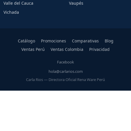
Valle del Cauca
Vaupés
Vichada
Catálogo
Promociones
Comparativas
Blog
Ventas Perú
Ventas Colombia
Privacidad
Facebook
hola@carlarios.com
Carla Rios — Directora Oficial Rena Ware Perú