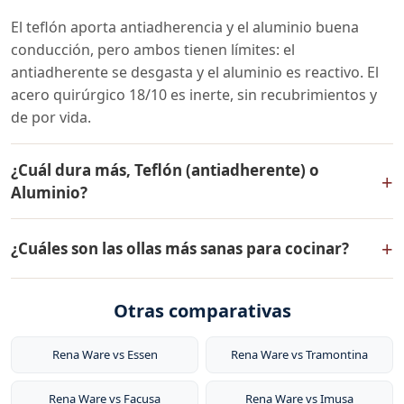
El teflón aporta antiadherencia y el aluminio buena
conducción, pero ambos tienen límites: el
antiadherente se desgasta y el aluminio es reactivo. El
acero quirúrgico 18/10 es inerte, sin recubrimientos y
de por vida.
¿Cuál dura más, Teflón (antiadherente) o
+
Aluminio?
Teflón (antiadherente) (aluminio con recubrimiento
+
¿Cuáles son las ollas más sanas para cocinar?
antiadherente (ptfe)) tiene una vida útil de corta (1-3
años típico) con garantía limitada. Aluminio ofrece una
Las ollas más sanas para cocinar son las de acero
vida útil de media. Para durabilidad a largo plazo, el
Otras comparativas
inoxidable quirúrgico 18/10 como las de Rena Ware. No
acero quirúrgico 18/10 sin recubrimientos que se
liberan sustancias tóxicas, no reaccionan con los
desgasten es la opción más sólida.
alimentos ácidos, y permiten cocinar sin agua y sin
Rena Ware vs Essen
Rena Ware vs Tramontina
grasa, conservando hasta el 98% de los nutrientes,
Rena Ware vs Facusa
Rena Ware vs Imusa
vitaminas y minerales.