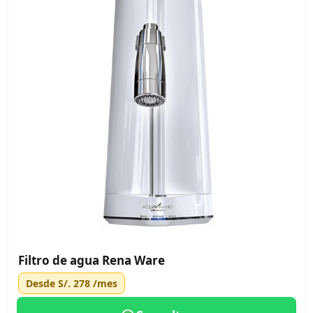
Filtro de agua Rena Ware
Desde
S/. 278
/mes