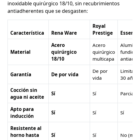
inoxidable quirúrgico 18/10, sin recubrimientos
antiadherentes que se desgasten:
Royal
Característica
Rena Ware
Prestige
Essen
Acero
Acero
Aluminio
Material
quirúrgico
quirúrgico
fundido
18/10
multicapa
antiadhe
De por
Limitada
Garantía
De por vida
vida
30 años)
Cocción sin
Sí
Sí
Parcial
agua ni aceite
Apto para
Sí
Sí
Sí
inducción
Resistente al
horno hasta
Sí
Sí
No (man