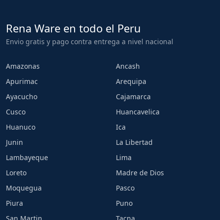
Rena Ware en todo el Peru
Envio gratis y pago contra entrega a nivel nacional
Amazonas
Ancash
Apurimac
Arequipa
Ayacucho
Cajamarca
Cusco
Huancavelica
Huanuco
Ica
Junin
La Libertad
Lambayeque
Lima
Loreto
Madre de Dios
Moquegua
Pasco
Piura
Puno
San Martin
Tacna