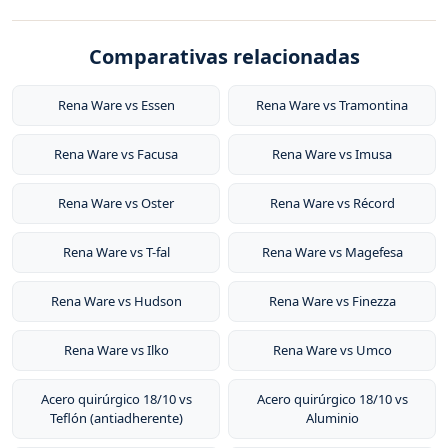
compatibles con todo tipo de cocinas (gas, eléctrica,
utensilios de cocina de acero inoxidable quirúrgico
inducción y horno) y tienen garantía de por vida.
Rena Ware es considerada una de las mejores marcas
18/10 de alta calidad, filtros de agua y productos para el
Comparativas relacionadas
de ollas del mundo por su acero inoxidable quirúrgico
hogar. Tiene presencia en más de 20 países de América
18/10 de grado quirúrgico, su sistema de cocción sin
Latina y Asia.
agua y sin grasa, y su garantía de por vida. Sus
Rena Ware vs Essen
Rena Ware vs Tramontina
productos conservan nutrientes, vitaminas y minerales
Rena Ware vs Facusa
Rena Ware vs Imusa
al cocinar a baja temperatura con vapor.
Rena Ware vs Oster
Rena Ware vs Récord
Rena Ware vs T-fal
Rena Ware vs Magefesa
Rena Ware vs Hudson
Rena Ware vs Finezza
Rena Ware vs Ilko
Rena Ware vs Umco
Acero quirúrgico 18/10 vs
Acero quirúrgico 18/10 vs
Teflón (antiadherente)
Aluminio