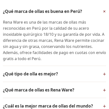
+
¿Qué marca de ollas es buena en Perú?
Rena Ware es una de las marcas de ollas más
reconocidas en Perú por la calidad de su acero
inoxidable quirúrgico 18/10 y su garantía de por vida. A
diferencia de otras marcas, Rena Ware permite cocinar
sin agua y sin grasa, conservando los nutrientes.
Además, ofrece facilidades de pago en cuotas con envío
gratis a todo el Perú.
+
¿Qué tipo de olla es mejor?
Las mejores ollas son las de acero inoxidable quirúrgico
+
¿Qué marca de ollas es Rena Ware?
18/10 con tecnología multicapa, como las de Rena
Ware. Permiten cocinar a baja temperatura sin agua ni
Rena Ware es una marca estadounidense fundada en
grasa, conservando nutrientes y vitaminas. Son
+
¿Cuál es la mejor marca de ollas del mundo?
1941 en Seattle, Washington. Se especializa en