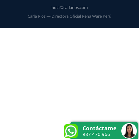
hola@carlarios.com
Carla Rios — Directora Oficial Rena Ware Perú
Contáctame
987 470 966