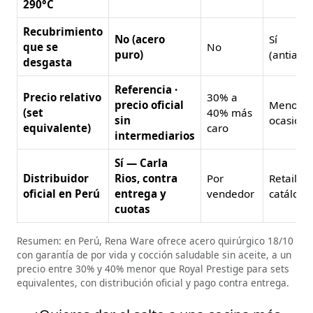
290°C
Recubrimiento
No (acero
Sí
que se
No
puro)
(antiadh
desgasta
Referencia ·
Precio relativo
30% a
precio oficial
Menor · 
(set
40% más
sin
ocasiona
equivalente)
caro
intermediarios
Sí — Carla
Distribuidor
Rios, contra
Por
Retail /
oficial en Perú
entrega y
vendedor
catálogo
cuotas
Resumen: en Perú, Rena Ware ofrece acero quirúrgico 18/10
con garantía de por vida y cocción saludable sin aceite, a un
precio entre 30% y 40% menor que Royal Prestige para sets
equivalentes, con distribución oficial y pago contra entrega.