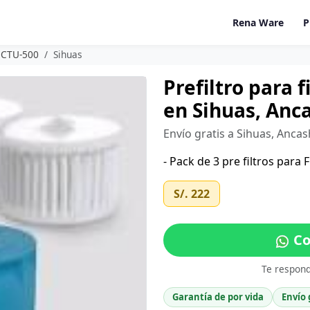
Rena Ware
P
a CTU-500
Sihuas
Prefiltro para 
en Sihuas, Anc
Envío gratis a Sihuas, Anca
- Pack de 3 pre filtros para
S/. 222
Co
Te respon
Garantía de por vida
Envío 