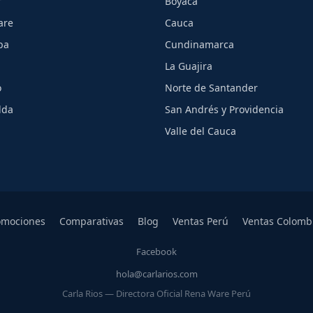
r
Boyacá
are
Cauca
ba
Cundinamarca
La Guajira
o
Norte de Santander
lda
San Andrés y Providencia
Valle del Cauca
omociones
Comparativas
Blog
Ventas Perú
Ventas Colomb
Facebook
hola@carlarios.com
Carla Rios — Directora Oficial Rena Ware Perú