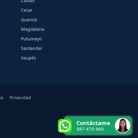
Caldas
Cesar
Guainía
Magdalena
Putumayo
Santander
Vaupés
ia
Privacidad
Contáctame
987 470 966