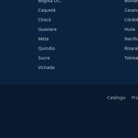
Bogotá D.C.
Bolíva
Caquetá
Casan
Chocó
Córdo
Guaviare
Huila
Meta
Nariñ
Quindío
Risara
Sucre
Tolima
Vichada
Catálogo
Pr