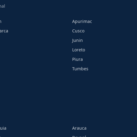
nal
h
Apurimac
arca
Cusco
Junin
Loreto
Piura
Tumbes
uia
Arauca