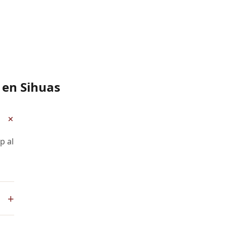
 en Sihuas
+
p al
+
App