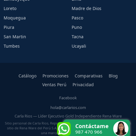
Loreto
Madre de Dios
Moquegua
Pasco
Piura
Puno
San Martin
Tacna
Tumbes
Ucayali
Catálogo
Promociones
Comparativas
Blog
Ventas Perú
Privacidad
Facebook
hola@carlarios.com
Carla Rios — Líder Ejecutivo Gold Independiente Rena Ware
Sitio personal de Carla Rios, Representante Independiente Rena Ware. No es un
Contáctame
sitio de Rena Ware del Perú S.A. ni de Rena Ware International. Rena Ware es
987 470 966
una marca registrada de su titular.