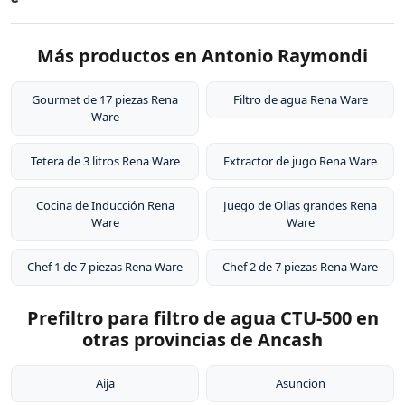
aluminio puro. Este diseño permite cocinar a baja
Este tipo de acero es resistente a la corrosión, no libera
temperatura conservando los nutrientes de los
El filtro de agua Rena Ware tiene una vida útil del
sustancias tóxicas, no altera el sabor de los alimentos y
alimentos.
Más productos en Antonio Raymondi
cartucho de aproximadamente 6 meses o 1,500 litros
es extremadamente duradero. Por eso tienen garantía
de agua, dependiendo de la calidad del agua en tu
de por vida.
zona. El sistema de filtración no requiere electricidad ni
Gourmet de 17 piezas Rena
Filtro de agua Rena Ware
Ware
instalación de plomería, y los cartuchos de repuesto
están disponibles para compra.
Tetera de 3 litros Rena Ware
Extractor de jugo Rena Ware
Cocina de Inducción Rena
Juego de Ollas grandes Rena
Ware
Ware
Chef 1 de 7 piezas Rena Ware
Chef 2 de 7 piezas Rena Ware
Prefiltro para filtro de agua CTU-500 en
otras provincias de Ancash
Aija
Asuncion