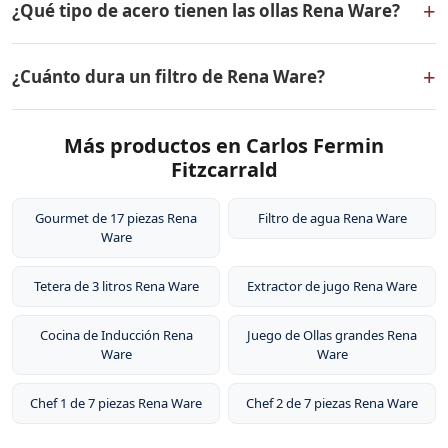
+
¿Qué tipo de acero tienen las ollas Rena Ware?
dos capas externas de acero inoxidable quirúrgico
18/10, dos capas de aleación de aluminio para
Las ollas Rena Ware están fabricadas en acero
distribución uniforme del calor, y un núcleo central de
+
¿Cuánto dura un filtro de Rena Ware?
inoxidable quirúrgico 18/10 (18% cromo, 10% níquel).
aluminio puro. Este diseño permite cocinar a baja
Este tipo de acero es resistente a la corrosión, no libera
temperatura conservando los nutrientes de los
El filtro de agua Rena Ware tiene una vida útil del
sustancias tóxicas, no altera el sabor de los alimentos y
alimentos.
Más productos en Carlos Fermin
cartucho de aproximadamente 6 meses o 1,500 litros
es extremadamente duradero. Por eso tienen garantía
Fitzcarrald
de agua, dependiendo de la calidad del agua en tu
de por vida.
zona. El sistema de filtración no requiere electricidad ni
Gourmet de 17 piezas Rena
Filtro de agua Rena Ware
instalación de plomería, y los cartuchos de repuesto
Ware
están disponibles para compra.
Tetera de 3 litros Rena Ware
Extractor de jugo Rena Ware
Cocina de Inducción Rena
Juego de Ollas grandes Rena
Ware
Ware
Chef 1 de 7 piezas Rena Ware
Chef 2 de 7 piezas Rena Ware