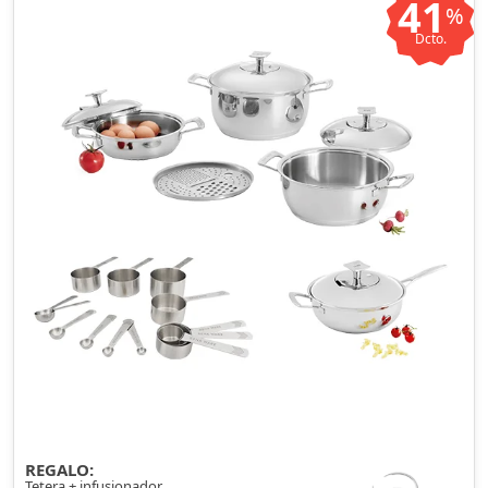
41
%
Dcto.
REGALO:
Tetera + infusionador