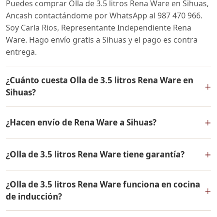
Puedes comprar Olla de 3.5 litros Rena Ware en Sihuas,
Ancash contactándome por WhatsApp al 987 470 966.
Soy Carla Rios, Representante Independiente Rena
Ware. Hago envío gratis a Sihuas y el pago es contra
entrega.
¿Cuánto cuesta Olla de 3.5 litros Rena Ware en
+
Sihuas?
El precio de Olla de 3.5 litros Rena Ware es el mismo en
+
¿Hacen envío de Rena Ware a Sihuas?
todo el Perú. Contáctame por WhatsApp para conocer
el precio actual, promociones disponibles y facilidades
Sí, hacemos envío gratis de Olla de 3.5 litros Rena Ware
de pago en cuotas desde el 10% de inicial.
+
¿Olla de 3.5 litros Rena Ware tiene garantía?
a Sihuas, Ancash y a todo el Perú. El pago es contra
entrega.
Sí, Olla de 3.5 litros Rena Ware tiene garantía de por
¿Olla de 3.5 litros Rena Ware funciona en cocina
vida contra defectos de fabricación. Todos los
+
de inducción?
productos Rena Ware están fabricados en acero
inoxidable quirúrgico 18/10 de la más alta calidad.
Sí, Olla de 3.5 litros Rena Ware es compatible con todo