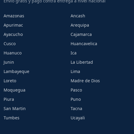
Envio gratis y pago contra entrega a nivel nacional
Amazonas
Ancash
Apurimac
Arequipa
Ayacucho
Cajamarca
Cusco
Huancavelica
Huanuco
Ica
Junin
La Libertad
Lambayeque
Lima
Loreto
Madre de Dios
Moquegua
Pasco
Piura
Puno
San Martin
Tacna
Tumbes
Ucayali