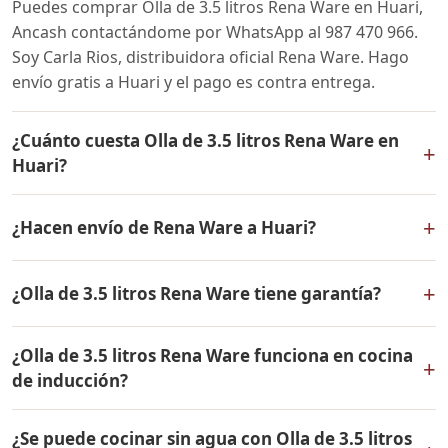
Puedes comprar Olla de 3.5 litros Rena Ware en Huari,
Ancash contactándome por WhatsApp al 987 470 966.
Soy Carla Rios, distribuidora oficial Rena Ware. Hago
envío gratis a Huari y el pago es contra entrega.
¿Cuánto cuesta Olla de 3.5 litros Rena Ware en
+
Huari?
El precio de Olla de 3.5 litros Rena Ware es el mismo en
+
¿Hacen envío de Rena Ware a Huari?
todo el Perú. Contáctame por WhatsApp para conocer
el precio actual, promociones disponibles y facilidades
Sí, hacemos envío gratis de Olla de 3.5 litros Rena Ware
de pago en cuotas desde el 10% de inicial.
+
¿Olla de 3.5 litros Rena Ware tiene garantía?
a Huari, Ancash y a todo el Perú. El pago es contra
entrega.
Sí, Olla de 3.5 litros Rena Ware tiene garantía de por
¿Olla de 3.5 litros Rena Ware funciona en cocina
vida contra defectos de fabricación. Todos los
+
de inducción?
productos Rena Ware están fabricados en acero
inoxidable quirúrgico 18/10 de la más alta calidad.
Sí, Olla de 3.5 litros Rena Ware es compatible con todo
¿Se puede cocinar sin agua con Olla de 3.5 litros
tipo de cocinas: gas, eléctrica, inducción y horno. Su