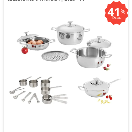
41
%
Dcto.