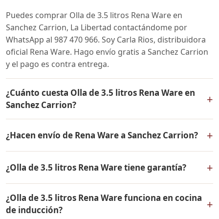
Puedes comprar Olla de 3.5 litros Rena Ware en
Sanchez Carrion, La Libertad contactándome por
WhatsApp al 987 470 966. Soy Carla Rios, distribuidora
oficial Rena Ware. Hago envío gratis a Sanchez Carrion
y el pago es contra entrega.
¿Cuánto cuesta Olla de 3.5 litros Rena Ware en
+
Sanchez Carrion?
El precio de Olla de 3.5 litros Rena Ware es el mismo en
+
¿Hacen envío de Rena Ware a Sanchez Carrion?
todo el Perú. Contáctame por WhatsApp para conocer
el precio actual, promociones disponibles y facilidades
Sí, hacemos envío gratis de Olla de 3.5 litros Rena Ware
de pago en cuotas desde el 10% de inicial.
+
¿Olla de 3.5 litros Rena Ware tiene garantía?
a Sanchez Carrion, La Libertad y a todo el Perú. El pago
es contra entrega.
Sí, Olla de 3.5 litros Rena Ware tiene garantía de por
¿Olla de 3.5 litros Rena Ware funciona en cocina
vida contra defectos de fabricación. Todos los
+
de inducción?
productos Rena Ware están fabricados en acero