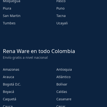
Moquegua
Pasco
Piura
Puno
San Martin
Tacna
Tumbes
Ucayali
Rena Ware en todo Colombia
Envío gratis a nivel nacional
Amazonas
Antioquia
Arauca
Atlántico
Bogotá D.C.
Bolívar
Boyacá
Caldas
Caquetá
Casanare
Cauca
Cesar