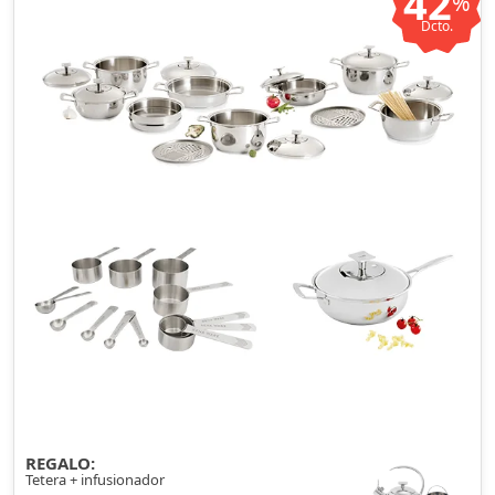
42
%
Dcto.
REGALO:
Tetera + infusionador