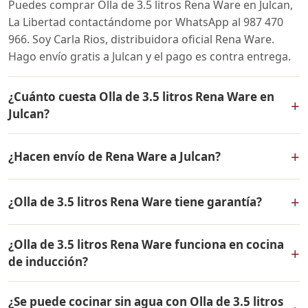
Puedes comprar Olla de 3.5 litros Rena Ware en Julcan,
La Libertad contactándome por WhatsApp al 987 470
966. Soy Carla Rios, distribuidora oficial Rena Ware.
Hago envío gratis a Julcan y el pago es contra entrega.
¿Cuánto cuesta Olla de 3.5 litros Rena Ware en
+
Julcan?
El precio de Olla de 3.5 litros Rena Ware es el mismo en
+
¿Hacen envío de Rena Ware a Julcan?
todo el Perú. Contáctame por WhatsApp para conocer
el precio actual, promociones disponibles y facilidades
Sí, hacemos envío gratis de Olla de 3.5 litros Rena Ware
de pago en cuotas desde el 10% de inicial.
+
¿Olla de 3.5 litros Rena Ware tiene garantía?
a Julcan, La Libertad y a todo el Perú. El pago es contra
entrega.
Sí, Olla de 3.5 litros Rena Ware tiene garantía de por
¿Olla de 3.5 litros Rena Ware funciona en cocina
vida contra defectos de fabricación. Todos los
+
de inducción?
productos Rena Ware están fabricados en acero
inoxidable quirúrgico 18/10 de la más alta calidad.
Sí, Olla de 3.5 litros Rena Ware es compatible con todo
¿Se puede cocinar sin agua con Olla de 3.5 litros
tipo de cocinas: gas, eléctrica, inducción y horno. Su