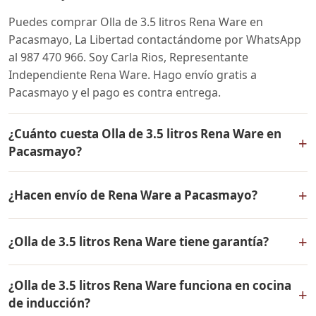
Puedes comprar Olla de 3.5 litros Rena Ware en
Pacasmayo, La Libertad contactándome por WhatsApp
al 987 470 966. Soy Carla Rios, Representante
Independiente Rena Ware. Hago envío gratis a
Pacasmayo y el pago es contra entrega.
¿Cuánto cuesta Olla de 3.5 litros Rena Ware en
+
Pacasmayo?
El precio de Olla de 3.5 litros Rena Ware es el mismo en
+
¿Hacen envío de Rena Ware a Pacasmayo?
todo el Perú. Contáctame por WhatsApp para conocer
el precio actual, promociones disponibles y facilidades
Sí, hacemos envío gratis de Olla de 3.5 litros Rena Ware
de pago en cuotas desde el 10% de inicial.
+
¿Olla de 3.5 litros Rena Ware tiene garantía?
a Pacasmayo, La Libertad y a todo el Perú. El pago es
contra entrega.
Sí, Olla de 3.5 litros Rena Ware tiene garantía de por
¿Olla de 3.5 litros Rena Ware funciona en cocina
vida contra defectos de fabricación. Todos los
+
de inducción?
productos Rena Ware están fabricados en acero