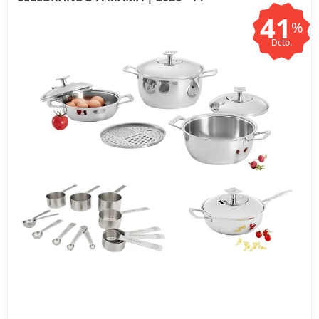
41
%
Dcto.