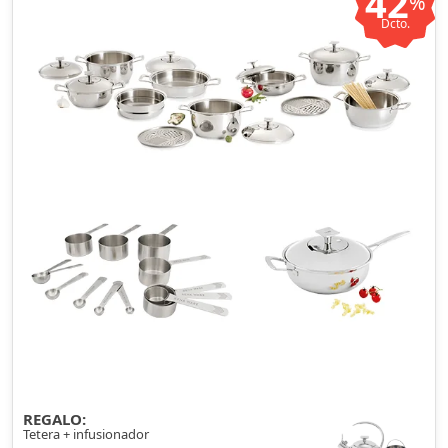
42
%
Dcto.
REGALO:
Tetera + infusionador