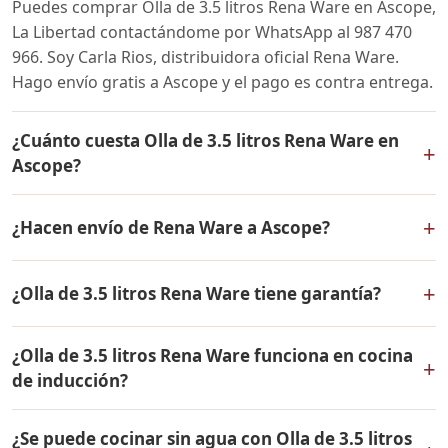
Puedes comprar Olla de 3.5 litros Rena Ware en Ascope,
La Libertad contactándome por WhatsApp al 987 470
966. Soy Carla Rios, distribuidora oficial Rena Ware.
Hago envío gratis a Ascope y el pago es contra entrega.
¿Cuánto cuesta Olla de 3.5 litros Rena Ware en
+
Ascope?
El precio de Olla de 3.5 litros Rena Ware es el mismo en
+
¿Hacen envío de Rena Ware a Ascope?
todo el Perú. Contáctame por WhatsApp para conocer
el precio actual, promociones disponibles y facilidades
Sí, hacemos envío gratis de Olla de 3.5 litros Rena Ware
de pago en cuotas desde el 10% de inicial.
+
¿Olla de 3.5 litros Rena Ware tiene garantía?
a Ascope, La Libertad y a todo el Perú. El pago es contra
entrega.
Sí, Olla de 3.5 litros Rena Ware tiene garantía de por
¿Olla de 3.5 litros Rena Ware funciona en cocina
vida contra defectos de fabricación. Todos los
+
de inducción?
productos Rena Ware están fabricados en acero
inoxidable quirúrgico 18/10 de la más alta calidad.
Sí, Olla de 3.5 litros Rena Ware es compatible con todo
¿Se puede cocinar sin agua con Olla de 3.5 litros
tipo de cocinas: gas, eléctrica, inducción y horno. Su